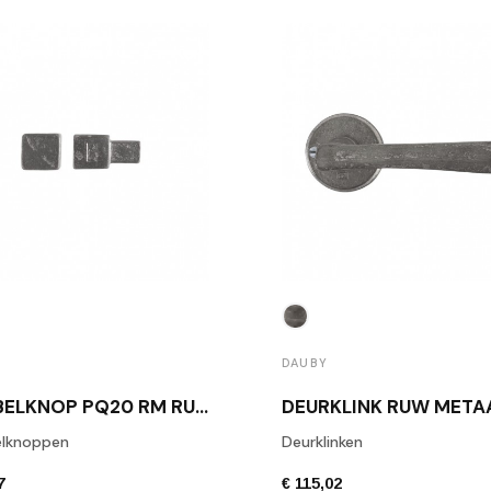
DAUBY
MEUBELKNOP PQ20 RM RUW METAAL
lknoppen
Deurklinken
7
€ 115,02