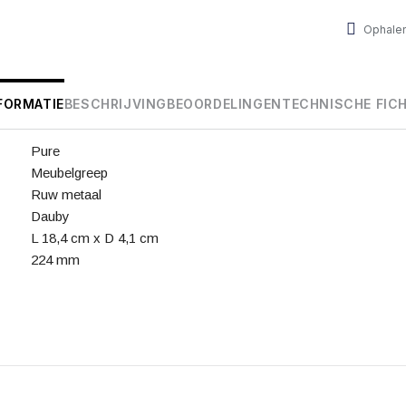
Ophalen
FORMATIE
BESCHRIJVING
BEOORDELINGEN
TECHNISCHE FIC
Pure
Meubelgreep
Ruw metaal
Dauby
L 18,4 cm x D 4,1 cm
224 mm