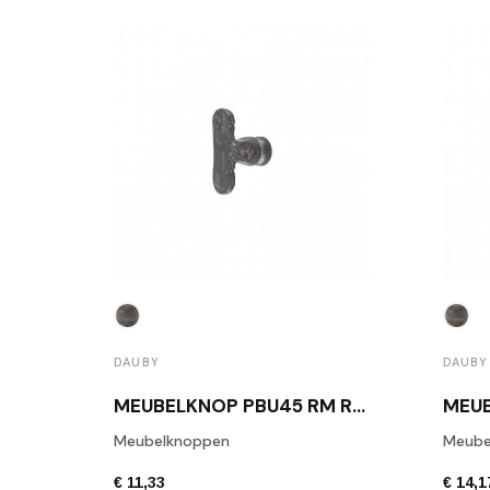
DAUBY
DAUBY
MEUBELKNOP PBU45 RM RUW METAAL
Meubelknoppen
Meube
€ 11,33
€ 14,1