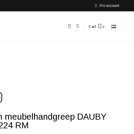
Pro account
Cart
n meubelhandgreep DAUBY
224 RM