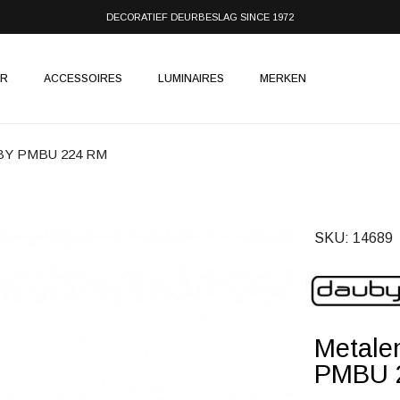
DECORATIEF DEURBESLAG SINCE 1972
IR
ACCESSOIRES
LUMINAIRES
MERKEN
UBY PMBU 224 RM
SKU
14689
Metale
PMBU 