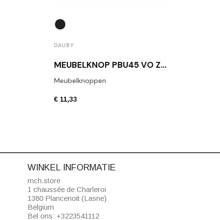
DAUBY
DAUB
MEUBELKNOP PBU45 VO ZWART
Meubelknoppen
Daub
€ 11,33
€ 6,8
WINKEL INFORMATIE
mch.store
1 chaussée de Charleroi
1380 Plancenoit (Lasne)
Belgium
Bel ons:
+3223541112