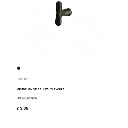
DAUBY
DAUBY
MEUBELKNOP PBU 37 VO ZWART
MEUBELK
Meubelknoppen
Dauby
€ 9,06
€ 6,80