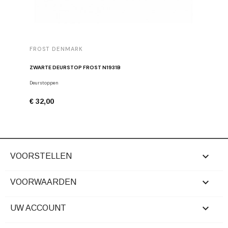
FROST DENMARK
FROST 
ZWARTE DEURSTOP FROST N1931B
Deurstoppen
Meubelgre
€ 32,00
€ 16,00

VOORSTELLEN

VOORWAARDEN

UW ACCOUNT