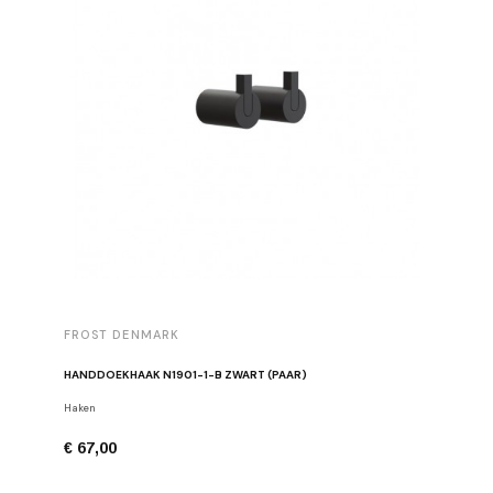
FROST DENMARK
FROST 
HANDDOEKHAAK N1901-1-B ZWART (PAAR)
TOILETR
Haken
Toiletpapi
€ 67,00
€ 126,0