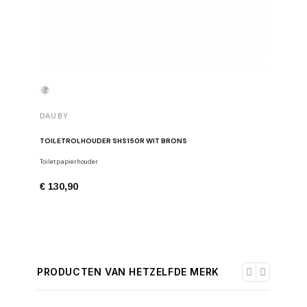
DAUBY
DAUBY
TOILETROLHOUDER SHS150R WIT BRONS
TOILETR
Toiletpapierhouder
Toiletpapi
€ 130,90
€ 163,7
PRODUCTEN VAN HETZELFDE MERK