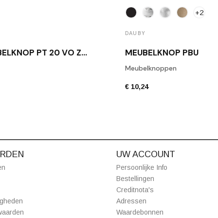
+2
DAUBY
MEUBELKNOP PT 20 VO ZWART
MEUBELKNOP PBU
Meubelknoppen
€ 10,24
RDEN
UW ACCOUNT
en
Persoonlijke Info
Bestellingen
Creditnota's
igheden
Adressen
waarden
Waardebonnen