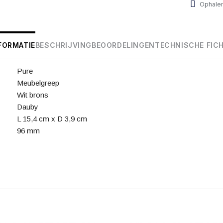
Ophalen
FORMATIE
BESCHRIJVING
BEOORDELINGEN
TECHNISCHE FIC
Pure
Meubelgreep
Wit brons
Dauby
L 15,4 cm x D 3,9 cm
96 mm