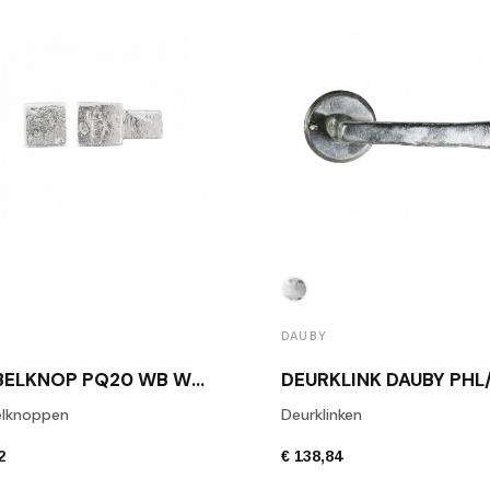
DAUBY
MEUBELKNOP PQ20 WB WIT BRONS
lknoppen
Deurklinken
2
€ 138,84