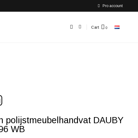
Pro account
Cart
n polijstmeubelhandvat DAUBY
96 WB