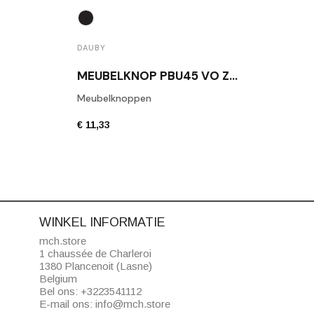
DAUBY
DAUB
MEUBELKNOP PBU45 VO ZWART
Meubelknoppen
Daub
€ 11,33
€ 6,8
WINKEL INFORMATIE
mch.store
1 chaussée de Charleroi
1380 Plancenoit (Lasne)
Belgium
Bel ons:
+3223541112
E-mail ons:
info@mch.store