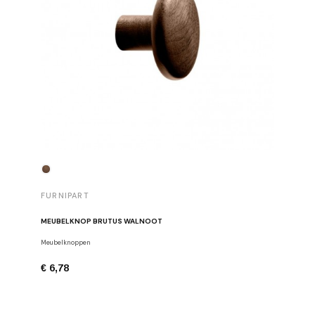
FURNIPART
FURNIP
MEUBELKNOP BRUTUS WALNOOT
MEUBELG
Meubelknoppen
Meubelgre
€ 6,78
€ 19,00