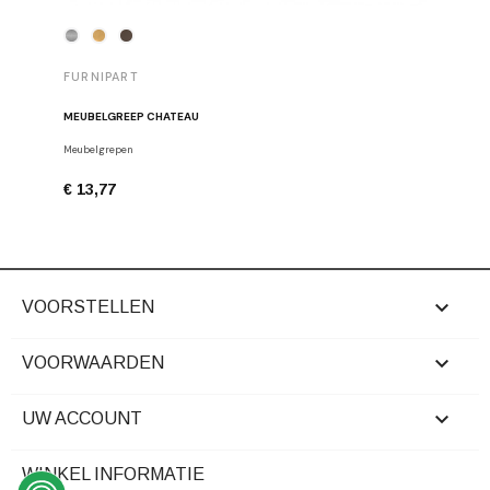
FURNIPART
FURNIP
MEUBELGREEP CHATEAU
MEUBELG
Meubelgrepen
Meubelgre
€ 13,77
€ 9,29

VOORSTELLEN

VOORWAARDEN

UW ACCOUNT
WINKEL INFORMATIE