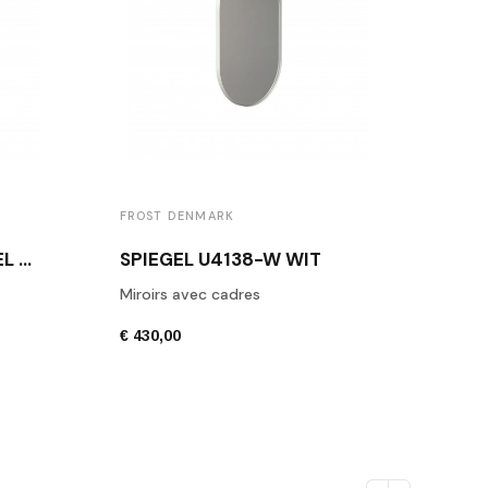
FROST DENMARK
FROS
RECHTHOEKIGE SPIEGEL MET WITTE KADER FROST U4136
SPIEGEL U4138-W WIT
W10
Miroirs avec cadres
Kaps
€ 430,00
€ 626