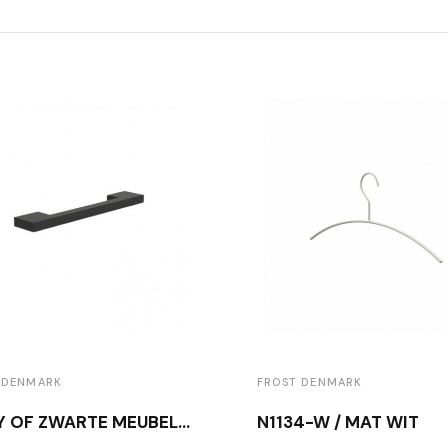
 DENMARK
FROST DENMARK
COPY OF ZWARTE MEUBELKNOP BERTRAM BEERBAUM BB26/160 ZWART
N1134-W / MAT WIT