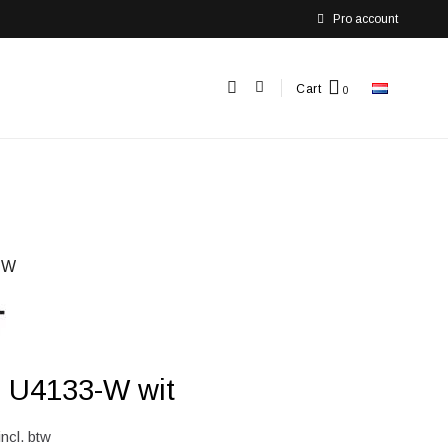
Pro account
Cart
-W
l U4133-W wit
incl. btw