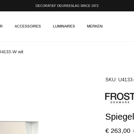
DECORATIEF DEURBESLAG SINCE 1972
IR
ACCESSOIRES
LUMINAIRES
MERKEN
U4133-W wit
SKU
U4133
Spiege
€ 263,00