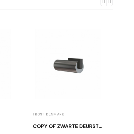
FROST DENMARK
FROS
COPY OF ZWARTE DEURSTOP FROST N1931B