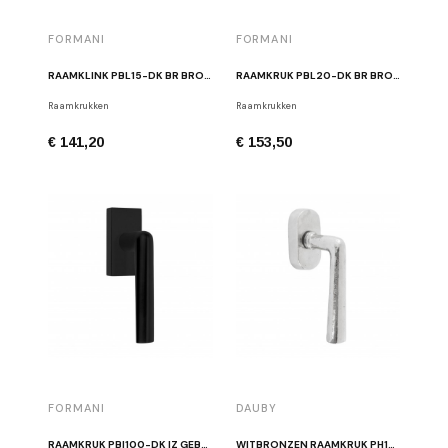
FORMANI
FORMANI
RAAMKLINK PBL15-DK BR BRONS
RAAMKRUK PBL20-DK BR BRONS
Raamkrukken
Raamkrukken
€ 141,20
€ 153,50
FORMANI
DAUBY
RAAMKRUK PBI100-DK IZ GEBORSTELD ZWART
WITBRONZEN RAAMKRUK PH1925+ DK WB