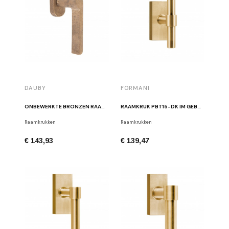
DAUBY
FORMANI
ONBEWERKTE BRONZEN RAAMKRUK PH1928 DK DX RECHTS RB
RAAMKRUK PBT15-DK IM GEBORSTELD GOUD
Raamkrukken
Raamkrukken
€ 143,93
€ 139,47