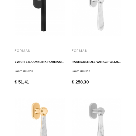
FORMANI
FORMANI
ZWARTE RAAMKLINK FORMANI LBII-19-DK-O NM
RAAMGRENDEL VAN GEPOLIJST MARMER EN ROESTVRIJ STAAL LAZARO ROSA-VIOLAN LZ100MA-DK IPMA
Raamkrukken
Raamkrukken
€ 51,41
€ 258,30