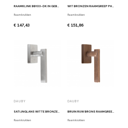
RAAMKLINK BB103-DK IN GEBORSTELD RVS
WIT BRONZEN RAAMGREEP PH2017 DK WB
Raamkrukken
Raamkrukken
€ 147,43
€ 151,86
DAUBY
DAUBY
SATIJNGLANS WITTE BRONZEN RAAMKRUK PH2017 DK WBS
BRUIN RUW BRONS RAAMGREEP PH2017 DK RB
Raamkrukken
Raamkrukken