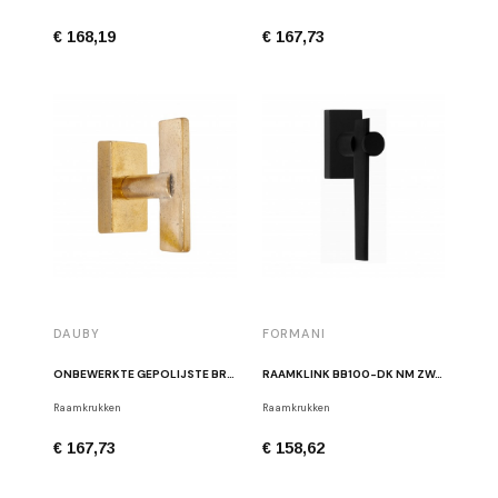
€ 168,19
€ 167,73
DAUBY
FORMANI
ONBEWERKTE GEPOLIJSTE BRONZEN RAAMKRUK PH2017 "T" DK RBP
RAAMKLINK BB100-DK NM ZWART
Raamkrukken
Raamkrukken
€ 167,73
€ 158,62