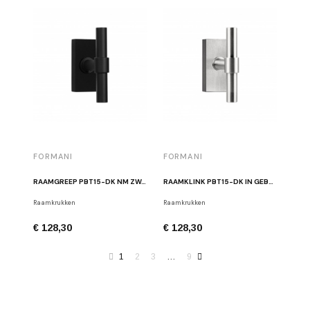
FORMANI
FORMANI
RAAMGREEP PBT15-DK NM ZWART
RAAMKLINK PBT15-DK IN GEBORSTELD ROESTVRIJ STAAL
Raamkrukken
Raamkrukken
€ 128,30
€ 128,30
1
2
3
…
9