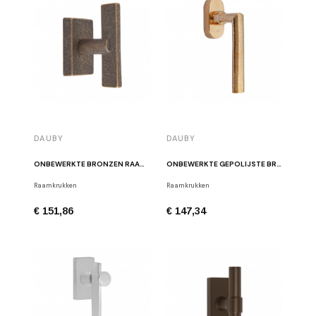
DAUBY
DAUBY
ONBEWERKTE BRONZEN RAAMKRUK PH2017 "T" DK RB
ONBEWERKTE GEPOLIJSTE BRONZEN RAAMKRUK PH1930 DK RBP
Raamkrukken
Raamkrukken
€ 151,86
€ 147,34