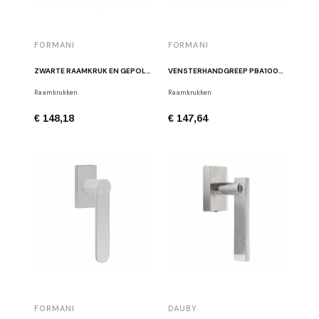
FORMANI
FORMANI
ZWARTE RAAMKRUK EN GEPOLIJST ROESTVRIJ STAAL LAZARO ROSA-VIOLAN LZ100-DK IPNM
VENSTERHANDGREEP PBA100-DK IZ GEBORSTELD ZWART
Raamkrukken
Raamkrukken
€ 148,18
€ 147,64
FORMANI
DAUBY