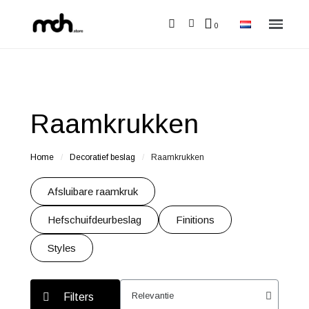
Raamkrukken
Home
Decoratief beslag
Raamkrukken
Afsluibare raamkruk
Hefschuifdeurbeslag
Finitions
Styles
Filters