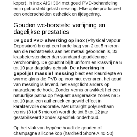
koper), in inox AISI 304 met goud PVD-behandeling
en in geborsteld gelakt messing. Elke optie produceert
een onderscheiden esthetiek en tijdsgedrag.
Gouden wc-borstels: verfijning en
dagelijkse prestaties
De
goud PVD-afwerking op inox
(Physical Vapour
Deposition) brengt een harde laag van 2 tot 5 micron
aan die rechtstreeks aan het metaal gebonden is, 3x
krasbeter­stendiger dan standaard goudkleurige
verchroming. De goudtint blijft uniform en krasvrij na 8
tot 10 jaar dagelijks gebruik. De
afwerking in
gepolijst massief messing
biedt een kleurdiepte en
warme glans die PVD op inox niet evenaren: het goud
van messing is levend, het vangt licht anders op
naargelang de hoek. Zonder vernis ontwikkelt het een
natuurlijke patina op frequent aangeraakte zones na 5
tot 10 jaar, een authentiek en gewild effect in
karaktervolle decoratie. Met ultralight polyurethaan
vernis (3 tot 5 micron) wordt de tint 8 tot 12 jaar
gestabiliseerd zonder specifiek onderhoud.
Op het vlak van hygiëne houdt de gouden of
champagne silicone kop (hardheid Shore A 40-50)