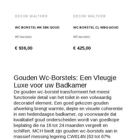
DECOR WALTHER
DECOR WALTHER
WC BORSTEL MK SBK GOUD
WC BORSTEL CL WBG GOUD
WC borstels
WC borstels
€ 936,00
€ 425,00
Gouden Wc-Borstels: Een Vleugje
Luxe voor uw Badkamer
De gouden wc-borstel transformeert het meest
functionele detail van het toilet in een volwaardig
decoratief element. Een goed gekozen gouden
afwerking brengt warmte, diepte en visuele coherentie
in een hedendaagse badkamer, op voorwaarde dat
kwalitatief goud onderscheiden wordt van goedkope
beplating die na 18 tot 24 maanden vergeelt en
schilfert. MCH biedt zijn gouden wc-borstels aan in
massief messing legering CW614N (63 tot 67%