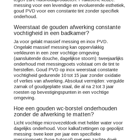
messing voor een levendige en evoluerende esthetiek,
goud PVD voor een constante tint zonder specifiek
onderhoud.
Weerstaat de gouden afwerking constante
vochtigheid in een badkamer?
Ja voor gelakt massief messing en inox PVD.
Ongelakt massief messing kan oppervlakkig
verkleuren in een zeer vochtige omgeving
(aansluitende douche, dagelijkse stoom): tweejaarlijks
onderhoud met messingpoets volstaat om de tint te
herstellen. Goud PVD op inox weerstaat constante
vochtigheid gedurende 10 tot 15 jaar zonder oxidatie
of verlies van afwerking. Absoluut vermijden: vergulde
zamak of goudgeplatte staal, die al na 2 tot 3 jaar
roesten op bevestigingspunten in een vochtige
omgeving.
Hoe een gouden wc-borstel onderhouden
zonder de afwerking te matten?
Licht vochtige microvezeldoek met helder water voor
dagelijks onderhoud. Voor kalkafzettingen op gepolijst
messing: twee keer per jaar een specifieke
messingpoets (type Autosol) met een zachte doek