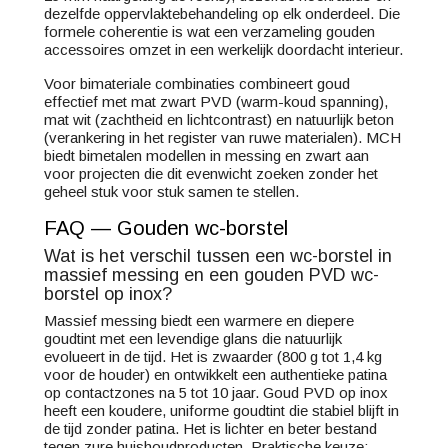
dezelfde oppervlaktebehandeling op elk onderdeel. Die
formele coherentie is wat een verzameling gouden
accessoires omzet in een werkelijk doordacht interieur.
Voor bimateriale combinaties combineert goud
effectief met mat zwart PVD (warm-koud spanning),
mat wit (zachtheid en lichtcontrast) en natuurlijk beton
(verankering in het register van ruwe materialen). MCH
biedt bimetalen modellen in messing en zwart aan
voor projecten die dit evenwicht zoeken zonder het
geheel stuk voor stuk samen te stellen.
FAQ — Gouden wc-borstel
Wat is het verschil tussen een wc-borstel in
massief messing en een gouden PVD wc-
borstel op inox?
Massief messing biedt een warmere en diepere
goudtint met een levendige glans die natuurlijk
evolueert in de tijd. Het is zwaarder (800 g tot 1,4 kg
voor de houder) en ontwikkelt een authentieke patina
op contactzones na 5 tot 10 jaar. Goud PVD op inox
heeft een koudere, uniforme goudtint die stabiel blijft in
de tijd zonder patina. Het is lichter en beter bestand
tegen zure huishoudproducten. Praktische keuze: