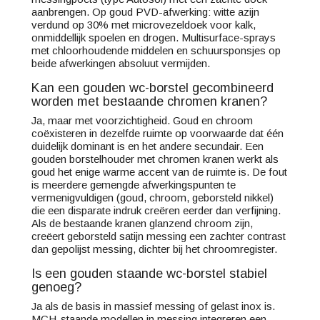
aanbrengen. Op goud PVD-afwerking: witte azijn
verdund op 30% met microvezeldoek voor kalk,
onmiddellijk spoelen en drogen. Multisurface-sprays
met chloorhoudende middelen en schuursponsjes op
beide afwerkingen absoluut vermijden.
Kan een gouden wc-borstel gecombineerd
worden met bestaande chromen kranen?
Ja, maar met voorzichtigheid. Goud en chroom
coëxisteren in dezelfde ruimte op voorwaarde dat één
duidelijk dominant is en het andere secundair. Een
gouden borstelhouder met chromen kranen werkt als
goud het enige warme accent van de ruimte is. De fout
is meerdere gemengde afwerkingspunten te
vermenigvuldigen (goud, chroom, geborsteld nikkel)
die een disparate indruk creëren eerder dan verfijning.
Als de bestaande kranen glanzend chroom zijn,
creëert geborsteld satijn messing een zachter contrast
dan gepolijst messing, dichter bij het chroomregister.
Is een gouden staande wc-borstel stabiel
genoeg?
Ja als de basis in massief messing of gelast inox is.
MCH-staande modellen in messing integreren een