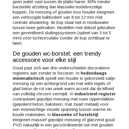
geen water vast tussen de platte haren: 80% minder
bacteriële afzetting dan klassieke textielvezelige
koppen. De messing of gouden inox houder integreert
een verhoogde bakbodem van 8 tot 12 mm met
centrale afwatering: de kop staat niet in residu­water
tussen twee gebruiken. Modellen met deksel gebruiken
een geventileerd sluitingssysteem (spleet van 3 tot 5
mm) voor luchtcirculatie zonder de kop zichtbaar te
laten.
De gouden wc-borstel, een trendy
accessoire voor elke stijl
Goud past zich aan drie onderscheiden decoratieve
registers aan zonder te forceren. In
hedendaags
minimalistisch
speelt een houder in geborsteld satijn
messing op een achtergrond van mat witte tegels of
glad beton de rol van uniek warm accent dat de kilheid
van volledig chroom vermijdt. In
industrieel register
contrasteert gepolijst messing met ruwe oppervlakken
(gepolierd beton, baksteen, mat zwart metaal) voor
een evenwichtige visuele spanning tussen warme en
koude materialen. In
klassieke of hotelstijl
integreert massief gepolijst messing of glanzend goud
PVD natuurlijk in een gecoördineerde set met gouden