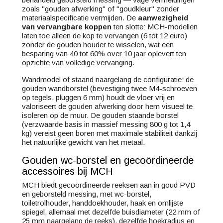
zoals "gouden afwerking" of "goudkleur" zonder
materiaalspecificatie vermijden. De
aanwezigheid
van vervangbare koppen
ten slotte: MCH-modellen
laten toe alleen de kop te vervangen (6 tot 12 euro)
zonder de gouden houder te wisselen, wat een
besparing van 40 tot 60% over 10 jaar oplevert ten
opzichte van volledige vervanging.
Wandmodel of staand naargelang de configuratie: de
gouden wandborstel (bevestiging twee M4-schroeven
op tegels, pluggen 6 mm) houdt de vloer vrij en
valoriseert de gouden afwerking door hem visueel te
isoleren op de muur. De gouden staande borstel
(verzwaarde basis in massief messing 800 g tot 1,4
kg) vereist geen boren met maximale stabiliteit dankzij
het natuurlijke gewicht van het metaal.
Gouden wc-borstel en gecoördineerde
accessoires bij MCH
MCH biedt gecoördineerde reeksen aan in goud PVD
en geborsteld messing, met wc-borstel,
toiletrolhouder, handdoekhouder, haak en omlijste
spiegel, allemaal met dezelfde buisdiameter (22 mm of
25 mm naargelang de reeks), dezelfde hoekradius en