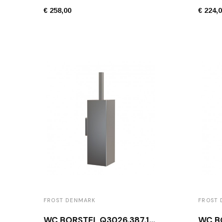
€ 258,00
€ 224,
FROST DENMARK
FROST
WC BORSTEL Q3026.387.10 GEBORSTELD RVS