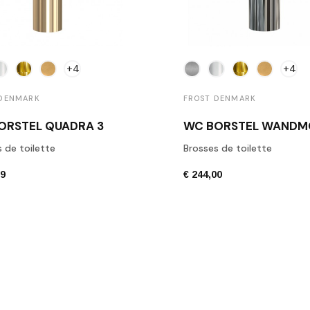
+4
+4
 DENMARK
FROST DENMARK
ORSTEL QUADRA 3
 de toilette
Brosses de toilette
99
€ 244,00