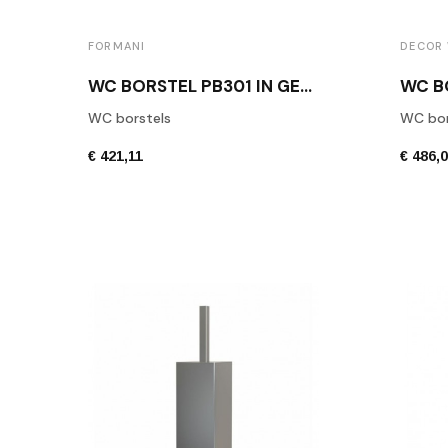
FORMANI
DECOR
WC BORSTEL PB301 IN GEBORSTELD RVS
WC borstels
WC bor
€ 421,11
€ 486,