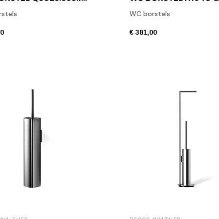
stels
WC borstels
00
€ 381,00