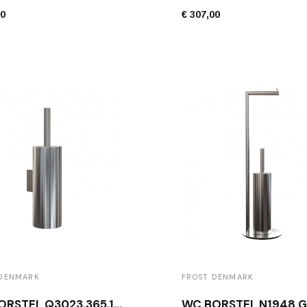
00
€ 307,00
 DENMARK
FROST DENMARK
WC BORSTEL Q3023.365.10 GEBORSTELD RVS