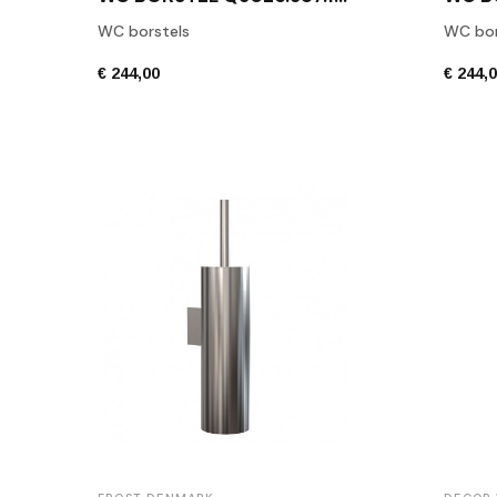
WC borstels
WC bor
€ 244,00
€ 244,