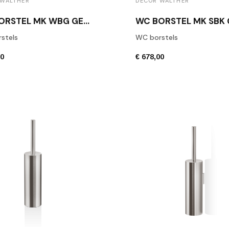
 WALTHER
DECOR WALTHER
WC BORSTEL MK WBG GEBORSTELD RVS
stels
WC borstels
00
€ 678,00