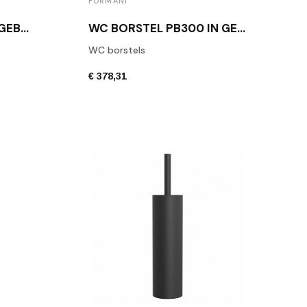
FORMANI
WC BORSTEL MK SBK GEBORSTELD RVS
WC BORSTEL PB300 IN GEBORSTELD RVS
WC borstels
€ 378,31