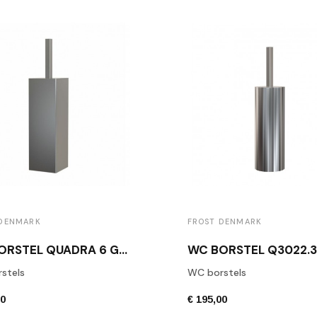
 DENMARK
FROST DENMARK
WC BORSTEL QUADRA 6 GEBORSTELD RVS
stels
WC borstels
00
€ 195,00