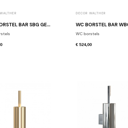
 WALTHER
DECOR WALTHER
WC BORSTEL BAR SBG GEBORSTELD RVS
stels
WC borstels
00
€ 524,00