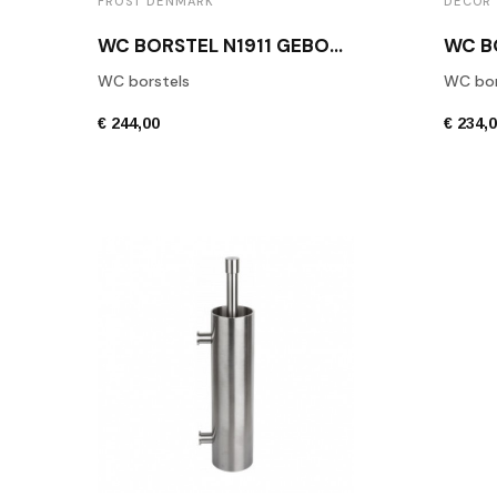
FROST DENMARK
DECOR
WC BORSTEL N1911 GEBORSTELD RVS
WC borstels
WC bor
€ 244,00
€ 234,