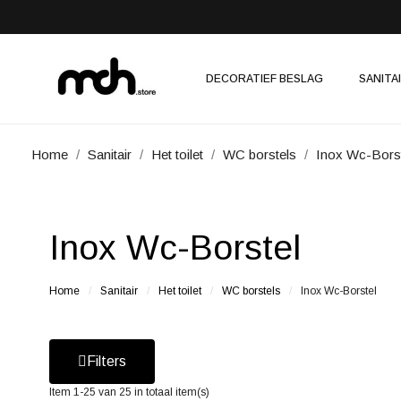
DECORATIEF BESLAG
SANITA
Home
Sanitair
Het toilet
WC borstels
Inox Wc-Bors
Inox Wc-Borstel
Home
Sanitair
Het toilet
WC borstels
Inox Wc-Borstel
Filters
Item 1-25 van 25 in totaal item(s)