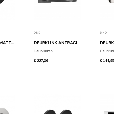
DND
DND
PAAR ZWARTE MATTE ROZETTEN DND
DEURKLINK ANTRACIET LUXURY 02
Deurklinken
Deurklin
€ 227,36
€ 144,9