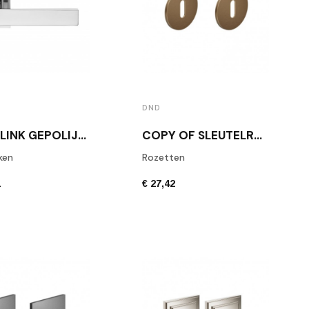
DND
DEURKLINK GEPOLIJSTE CHROOM EDRA 02
COPY OF SLEUTELROZET DND MAT CHROOM ( PER PAAR )
ken
Rozetten
1
€ 27,42