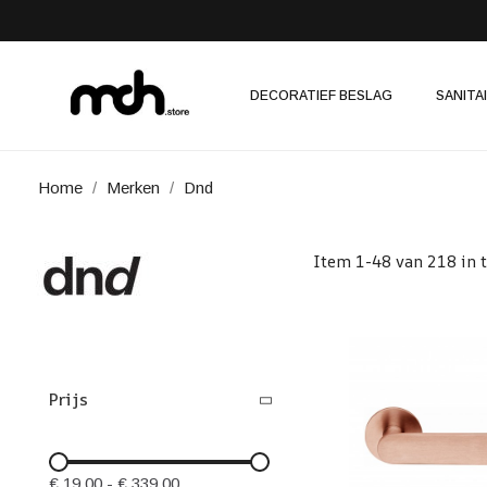
DECORATIEF BESLAG
SANITA
Home
Merken
Dnd
Item 1-48 van 218 in t
Prijs
€ 19,00
-
€ 339,00