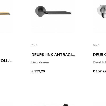
DND
DND
DEURKLINK ANTRACIET LEVANTE
DEURKLINK GEPOLIJST GOUD GINKGO
Deurklinken
Deurklin
€ 199,29
€ 152,2