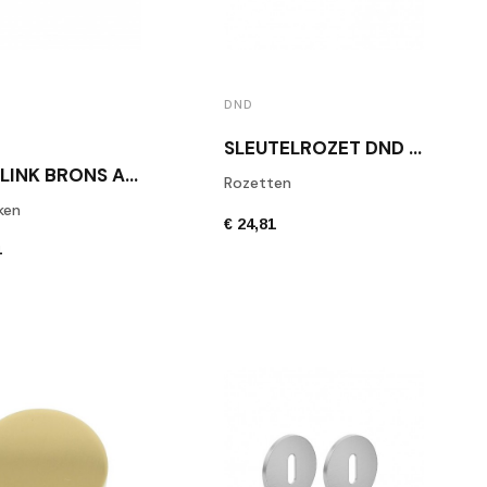
DND
SLEUTELROZET DND MAT WIT ( PER PAAR )
DEURKLINK BRONS ANIK BRILLIANT
Rozetten
ken
€ 24,81
4