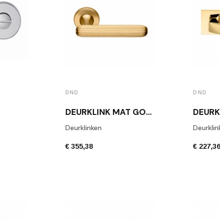
DND
DND
DEURKLINK MAT GOUD ZEPPELIN
Deurklinken
Deurklin
€ 355,38
€ 227,3