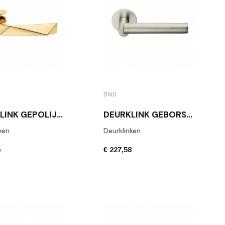
DND
DEURKLINK GEPOLIJST GOUD LUXURY 02
DEURKLINK GEBORSTELD ROESTVRIJ STAAL BOOLE
ken
Deurklinken
6
€ 227,58