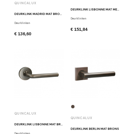
QUINCALUX
DEURKLINK LISBONNE MAT MESSING
DEURKLINK MADRID MAT BRONS
Deurklinken
Deurklinken
€ 151,84
€ 136,60
QUINCALUX
QUINCALUX
DEURKLINK LISBONNE MAT BRONS
DEURKLINK BERLIN MAT BRONS
Deurklinken