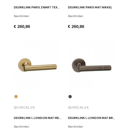
DEURKLINK PARIS ZWART TEXTUUR
DEURKLINK PARIS MAT NIKKEL
Deurklinken
Deurklinken
€ 260,86
€ 260,86
QUINCALUX
QUINCALUX
DEURKLINK L LONDON MAT MESSING
DEURKLINK L LONDON MAT BRONS
Deurklinken
Deurklinken