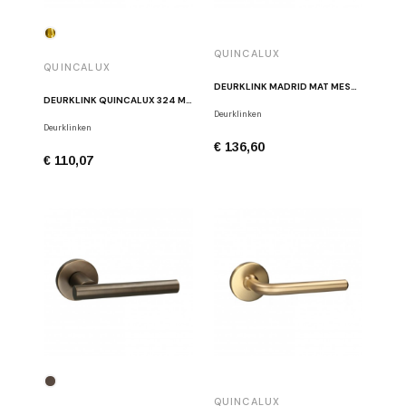
QUINCALUX
QUINCALUX
DEURKLINK MADRID MAT MESSING
DEURKLINK QUINCALUX 324 MESSING ONGELAKT
Deurklinken
Deurklinken
€ 136,60
€ 110,07
QUINCALUX