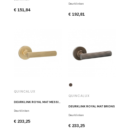
Deurklinken
€ 151,84
€ 192,81
QUINCALUX
QUINCALUX
DEURKLINK ROYAL MAT MESSING
DEURKLINK ROYAL MAT BRONS
Deurklinken
Deurklinken
€ 233,25
€ 233,25