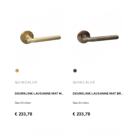
QUINCALUX
QUINCALUX
DEURKLINK LAUSANNE MAT MESSING
DEURKLINK LAUSANNE MAT BRONS
Deurklinken
Deurklinken
€ 233,78
€ 233,78