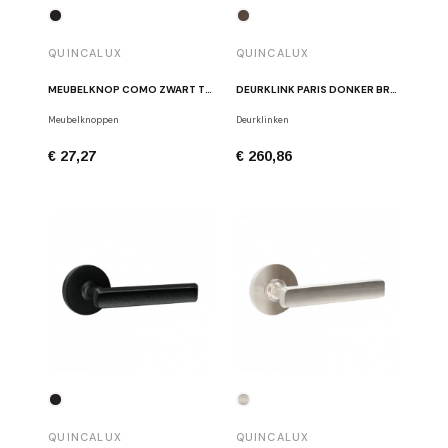
QUINCALUX
QUINCALUX
MEUBELKNOP COMO ZWART TEXTUUR
DEURKLINK PARIS DONKER BRONS
Meubelknoppen
Deurklinken
€ 27,27
€ 260,86
QUINCALUX
QUINCALUX