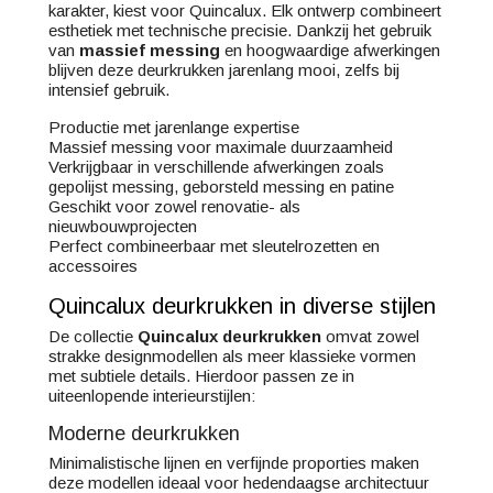
karakter, kiest voor Quincalux. Elk ontwerp combineert
esthetiek met technische precisie. Dankzij het gebruik
van
massief messing
en hoogwaardige afwerkingen
blijven deze deurkrukken jarenlang mooi, zelfs bij
intensief gebruik.
Productie met jarenlange expertise
Massief messing voor maximale duurzaamheid
Verkrijgbaar in verschillende afwerkingen zoals
gepolijst messing, geborsteld messing en patine
Geschikt voor zowel renovatie- als
nieuwbouwprojecten
Perfect combineerbaar met sleutelrozetten en
accessoires
Quincalux deurkrukken in diverse stijlen
De collectie
Quincalux deurkrukken
omvat zowel
strakke designmodellen als meer klassieke vormen
met subtiele details. Hierdoor passen ze in
uiteenlopende interieurstijlen:
Moderne deurkrukken
Minimalistische lijnen en verfijnde proporties maken
deze modellen ideaal voor hedendaagse architectuur