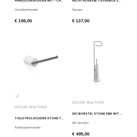
HANDDOEKHOUDER WIT - CHROOM STONE HTE45
RECHTHOEKIGE TISSUEBOX STONE KB WIT
Handdoekhouder
Doosjes
€ 196,00
€ 137,00
DECOR WALTHER
DECOR WALTHER
WC BORSTEL STONE SBK WIT / GEBORSTELD RVS
TOILETROLHOUDER STONE TPH GEPOLIJST CHROOM / WIT
WC borstels
Toiletpapierhouder
€ 495,00