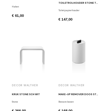
TOILETROLHOUDER STONE TPH1 GEBORSTELD RVS / WIT
Haken
Toiletpapierhouder
€ 61,00
€ 147,00
DECOR WALTHER
DECOR WALTHER
KRUK STONE SCH WIT
MAKE-UP REMOVER DOOS STONE DMD L WIT / CHROOM
Stone
Beware boxen
€ 266,00
€ 168,00