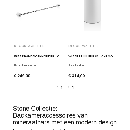
DECOR WALTHER
DECOR WALTHER
WITTE HANDDOEKHOUDER - CHROOM STONE HTE80
WITTE PRULLENBAK - CHROOM STONE BEMD
Handdoekhouder
Afvalbakken
€ 249,00
€ 314,00
1
2
Stone Collectie:
Badkameraccessoires van
mineraalhars met een modern design