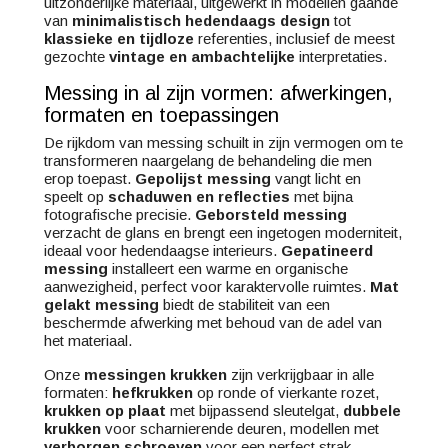
uitzonderlijke materiaal, uitgewerkt in modellen gaande
van
minimalistisch hedendaags design
tot
klassieke en tijdloze
referenties, inclusief de meest
gezochte
vintage en ambachtelijke
interpretaties.
Messing in al zijn vormen: afwerkingen,
formaten en toepassingen
De rijkdom van messing schuilt in zijn vermogen om te
transformeren naargelang de behandeling die men
erop toepast.
Gepolijst messing
vangt licht en
speelt op
schaduwen en reflecties
met bijna
fotografische precisie.
Geborsteld messing
verzacht de glans en brengt een ingetogen moderniteit,
ideaal voor hedendaagse interieurs.
Gepatineerd
messing
installeert een warme en organische
aanwezigheid, perfect voor karaktervolle ruimtes.
Mat
gelakt messing
biedt de stabiliteit van een
beschermde afwerking met behoud van de adel van
het materiaal.
Onze
messingen krukken
zijn verkrijgbaar in alle
formaten:
hefkrukken
op ronde of vierkante rozet,
krukken op plaat
met bijpassend sleutelgat,
dubbele
krukken
voor scharnierende deuren, modellen met
verborgen schroeven
voor een perfect strak