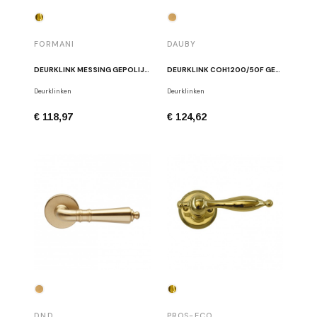
FORMANI
DAUBY
DEURKLINK MESSING GEPOLIJST FORMANI 1925GRR50 OL
DEURKLINK COH1200/50F GEBORSTELD MESSING
Deurklinken
Deurklinken
€ 118,97
€ 124,62
DND
PROS-ECO