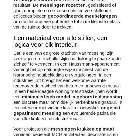
resultaat. De
messingen rozetten
, geciseleerd of
glad, completeren elk ensemble, en verschillende
collecties bieden
gecoördineerde meubelgrepen
om de decoratieve coherentie tot in de kleinste details
van de ruimte door te trekken.
Een materiaal voor alle stijlen, een
logica voor elk interieur
Dat is een van de grote krachten van messing: zijn
vermogen om met alle stijlen in dialoog te gaan zonder
zichzelf te verraden. In een Haussmann-appartement
verlengt het op natuurlijke wijze de geest van de
historische houtbekleding en verguldingen. In een
industrieel loft brengt het een welkome warmte
tegenover de ruwheid van beton en onbewerkt metaal.
In een hedendaagse woning met strakke lijnen wordt
een
minimalistisch model in geborsteld messing
een discrete maar onmiddellijk herkenbare signatuur. In
een interieur met vintage karakter ontwikkelt
ongelakt
gepatineerd messing
een evoluerende patina die
van elke kruk een uniek stuk maakt.
Voor projecten die
messingen krukken op maat
vereisen, begeleidt MCH architecten, decorateurs en