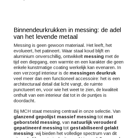
Binnendeurkrukken in messing: de adel
van het levende metaal
Messing is geen gewoon materiaal. Het leeft, het
evolueert, het patineert. Waar staal koud blijft en
aluminium onverschillig, ontwikkelt
messing
met de
tijd een diepgang, een warmte en een karakter die geen
enkele kunstmatige coating werkelijk kan evenaren. In
een verzorgd interieur is de
messingen deurkruk
veel meer dan een functioneel accessoire: het is een
architecturaal detail dat licht vangt, de ruimte
punctueert en, voor wie het weet te zien, de kwaliteit
onthult van een interieur dat tot in de puntjes is
doordacht.
Bij MCH staat messing centraal in onze selectie. Van
glanzend gepolijst massief messing
tot
mat
geborsteld messing
, van
natuurlijk verouderd
gepatineerd messing
tot
gestabiliseerd gelakt
messing
: wij bieden het volledige spectrum van dit