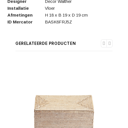
Designer
Decor Walther
Installatie
Vloer
Afmetingen
H 18 x B 19 x D 19 cm
ID Mercator
BASK6FRJ5Z
GERELATEERDE PRODUCTEN