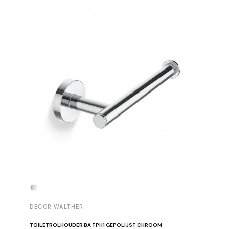
-30%
DECOR WALTHER
DECOR 
TOILETROLHOUDER BA TPH1 GEPOLIJST CHROOM
HANDDOE