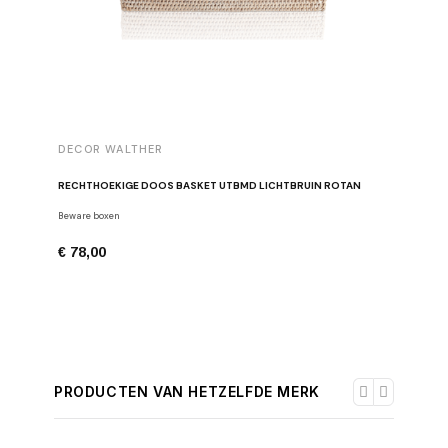
DECOR WALTHER
DECOR 
RECHTHOEKIGE DOOS BASKET UTBMD LICHTBRUIN ROTAN
RECHTHO
Beware boxen
Beware bo
€ 78,00
€ 59,00
PRODUCTEN VAN HETZELFDE MERK