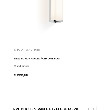
DECOR WALTHER
DECOR 
NEW YORK N 40 LED / CHROME POLI
ZEEPDIS
Wandlampen
Zeepdispe
€ 566,00
€ 234,0
PRODUCTEN VAN HETZELFDE MERK