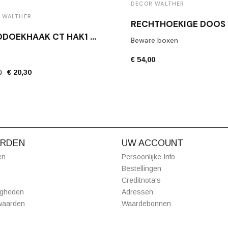
DECOR WALTHER
 WALTHER
HANDDOEKHAAK CT HAK1 MAT ZWART
Beware boxen
€ 54,00
0
€ 20,30
RDEN
UW ACCOUNT
en
Persoonlijke Info
Bestellingen
Creditnota's
igheden
Adressen
waarden
Waardebonnen