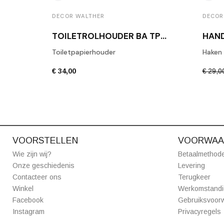
DECOR WALTHER
DECOR
TOILETROLHOUDER BA TPH1 GEPOLIJST CHROOM
Toiletpapierhouder
Haken
€ 34,00
€ 29,0
VOORSTELLEN
VOORWAA
Wie zijn wij?
Betaalmethod
Onze geschiedenis
Levering
Contacteer ons
Terugkeer
Winkel
Werkomstand
Facebook
Gebruiksvoor
Instagram
Privacyregels