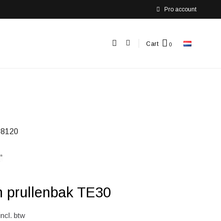
Pro account
Cart
8120
 prullenbak TE30
incl. btw