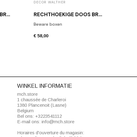
DECOR WALTHER
DECO
RECHTHOEKIGE DOOS BROWNIE BOD2 WITTE LEDER
RECHTHOEKIGE DOOS BROWNIE BMD2 ZWARTE LEREN
Beware boxen
Toile
€ 58,00
€ 42,
WINKEL INFORMATIE
mch.store
1 chaussée de Charleroi
1380 Plancenoit (Lasne)
Belgium
Bel ons:
+3223541112
E-mail ons:
info@mch.store
Horaires d'ouverture du magasin: