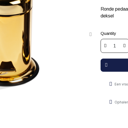
Ronde pedaal
deksel
Quantity
Een vra
Ophalen