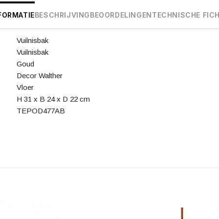
FORMATIE
BESCHRIJVING
BEOORDELINGEN
TECHNISCHE FIC
Vuilnisbak
Vuilnisbak
Goud
Decor Walther
Vloer
H 31 x B 24 x D 22 cm
TEPOD477AB