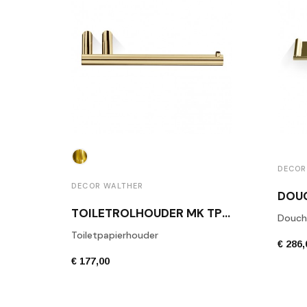
DECOR
DECOR WALTHER
TOILETROLHOUDER MK TPH1 GLANS GOUD
Douch
Toiletpapierhouder
€ 286,
€ 177,00