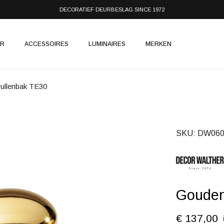
DECORATIEF DEURBESLAG SINCE 1972
IR
ACCESSOIRES
LUMINAIRES
MERKEN
ullenbak TE30
SKU
DW060
Gouden
€ 137,00