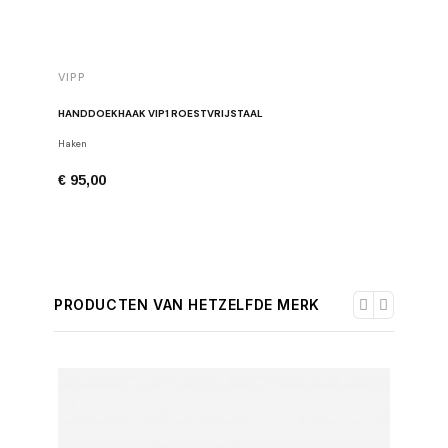
VIPP
VIPP
HANDDOEKHAAK VIP1 ROESTVRIJSTAAL
RACLETTE
Haken
Douche rac
€ 95,00
€ 75,00
PRODUCTEN VAN HETZELFDE MERK