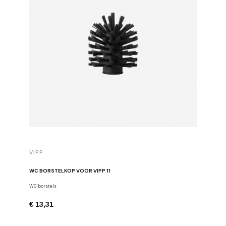
VIPP
VIPP
WC BORSTELKOP VOOR VIPP 11
WITTE PR
WC borstels
Afvalbakk
€ 13,31
€ 265,0