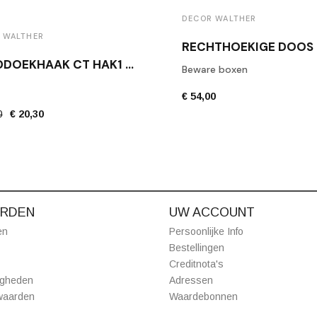
DECOR WALTHER
 WALTHER
HANDDOEKHAAK CT HAK1 MAT ZWART
Beware boxen
€ 54,00
0
€ 20,30
RDEN
UW ACCOUNT
en
Persoonlijke Info
Bestellingen
Creditnota's
igheden
Adressen
waarden
Waardebonnen