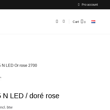
Pro account
Cart
 N LED Or rose 2700
 N LED / doré rose
incl. btw