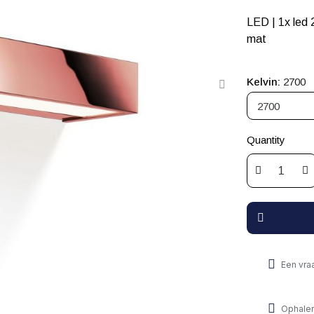
LED | 1x led 
mat
Kelvin
2700
Quantity
Een vra
Ophalen