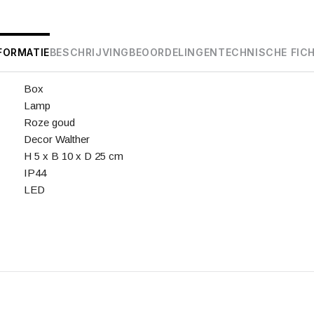
FORMATIE
BESCHRIJVING
BEOORDELINGEN
TECHNISCHE FIC
Box
Lamp
Roze goud
Decor Walther
H 5 x B 10 x D 25 cm
IP44
LED