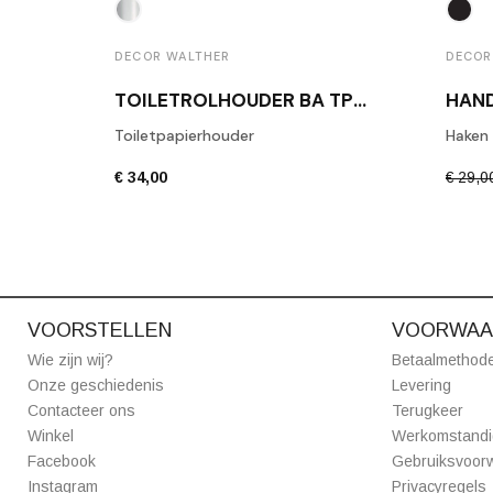
DECOR WALTHER
DECOR
TOILETROLHOUDER BA TPH1 GEPOLIJST CHROOM
Toiletpapierhouder
Haken
€ 34,00
€ 29,0
VOORSTELLEN
VOORWAA
Wie zijn wij?
Betaalmethod
Onze geschiedenis
Levering
Contacteer ons
Terugkeer
Winkel
Werkomstand
Facebook
Gebruiksvoor
Instagram
Privacyregels