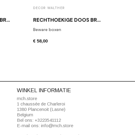
DECOR WALTHER
DECO
RECHTHOEKIGE DOOS BROWNIE BOD2 WITTE LEDER
RECHTHOEKIGE DOOS BROWNIE BMD2 ZWARTE LEREN
Beware boxen
Toile
€ 58,00
€ 42,
WINKEL INFORMATIE
mch.store
1 chaussée de Charleroi
1380 Plancenoit (Lasne)
Belgium
Bel ons:
+3223541112
E-mail ons:
info@mch.store