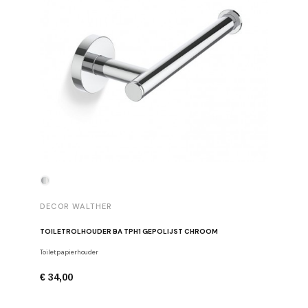
DECOR WALTHER
DECOR 
TOILETROLHOUDER BA TPH1 GEPOLIJST CHROOM
HANDDOE
Toiletpapierhouder
Haken
€ 34,00
€ 29,00