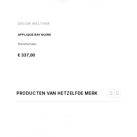
DECOR WALTHER
DECOR 
APPLIQUE RAY NOIRE
APPLIQU
Wandlampen
Wandlamp
€ 337,00
€ 337,0
PRODUCTEN VAN HETZELFDE MERK
-30%