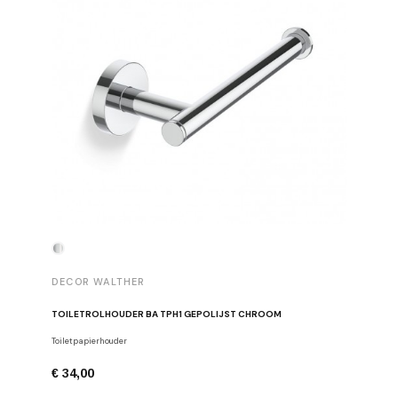
DECOR WALTHER
DECOR 
TOILETROLHOUDER BA TPH1 GEPOLIJST CHROOM
HANDDOE
Toiletpapierhouder
Haken
€ 34,00
€ 29,00