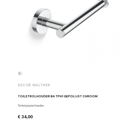
DECOR WALTHER
DECOR 
TOILETROLHOUDER BA TPH1 GEPOLIJST CHROOM
HANDDOE
Toiletpapierhouder
Haken
€ 34,00
€ 29,00