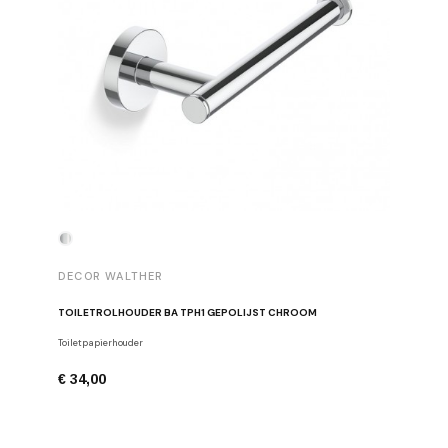
DECOR WALTHER
DECOR 
TOILETROLHOUDER BA TPH1 GEPOLIJST CHROOM
HANDDOE
Toiletpapierhouder
Haken
€ 34,00
€ 29,00