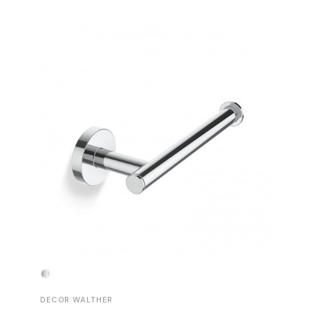
-30%
DECOR WALTHER
DECOR 