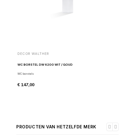
DECOR WALTHER
DECOR 
WC BORSTEL DW 6200 WIT / GOUD
RECHTHOE
WC borstels
Doosjes
€ 147,00
€ 77,00
PRODUCTEN VAN HETZELFDE MERK