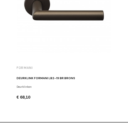
FORMANI
FORMAN
DEURKLINK FORMANI LB2-19 BR BRONS
MEUBELK
Deurklinken
Meubelkno
€ 68,10
€ 26,24