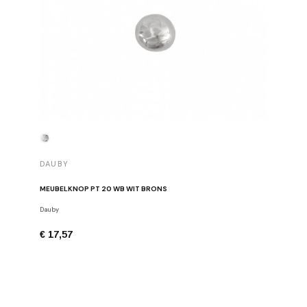
DAUBY
DAUBY
MEUBELKNOP PT 20 WB WIT BRONS
MEUBELK
Dauby
Meubelkno
€ 17,57
€ 57,80