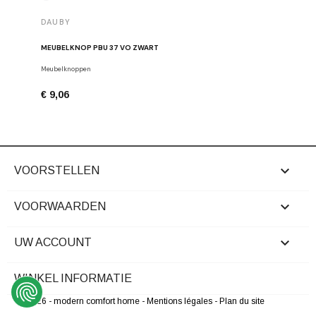
DAUBY
DAUBY
MEUBELKNOP PBU 37 VO ZWART
MEUBELK
Meubelknoppen
Dauby
€ 9,06
€ 6,80

VOORSTELLEN

VOORWAARDEN

UW ACCOUNT
WINKEL INFORMATIE
© 2026 - modern comfort home
- Mentions légales
- Plan du site