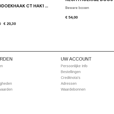
HANDDOEKHAAK CT HAK1 MAT ZWART
Beware boxen
€ 54,00
0
€ 20,30
RDEN
UW ACCOUNT
en
Persoonlijke Info
Bestellingen
Creditnota's
igheden
Adressen
waarden
Waardebonnen