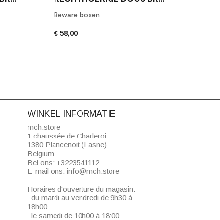
Beware boxen
Toile
€ 58,00
€ 42,
WINKEL INFORMATIE
mch.store
1 chaussée de Charleroi
1380 Plancenoit (Lasne)
Belgium
Bel ons:
+3223541112
E-mail ons:
info@mch.store
Horaires d'ouverture du magasin:
du mardi au vendredi de 9h30 à
18h00
le samedi de 10h00 à 18:00