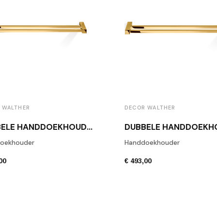
 WALTHER
DECOR WALTHER
DUBBELE HANDDOEKHOUDER GLANS GOUD DECOR WALTHER CO HTD60
oekhouder
Handdoekhouder
00
€ 493,00