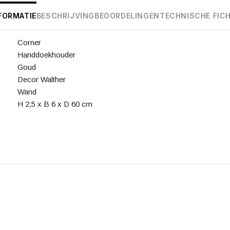
FORMATIE
BESCHRIJVING
BEOORDELINGEN
TECHNISCHE FIC
Corner
Handdoekhouder
Goud
Decor Walther
Wand
H 2,5 x B 6 x D 60 cm