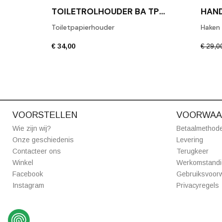
TOILETROLHOUDER BA TPH1 GEPOLIJST CHROOM
Toiletpapierhouder
Haken
€ 34,00
€ 29,0
VOORSTELLEN
VOORWAA
Wie zijn wij?
Betaalmethod
Onze geschiedenis
Levering
Contacteer ons
Terugkeer
Winkel
Werkomstand
Facebook
Gebruiksvoor
Instagram
Privacyregels