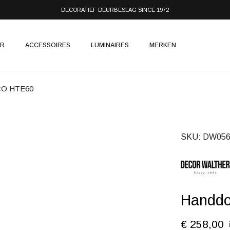
DECORATIEF DEURBESLAG SINCE 1972
IR
ACCESSOIRES
LUMINAIRES
MERKEN
CO HTE60
SKU
DW056
Handdo
€ 258,00