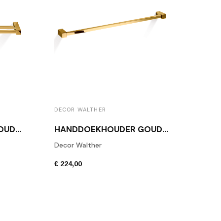
DECOR WALTHER
DUBBELE HANDDOEKHOUDER XL GLANS GOUD DECOR WALTHER CO HTD80
HANDDOEKHOUDER GOUD CO HTE40
Decor Walther
€ 224,00