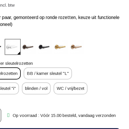
incl. btw
 paar, gemonteerd op ronde rozetten, keuze uit functionele
ioneel)
er sleutelrozetten
elrozetten
BB / kamer sleutel "L"
leutel "i"
blinden / vol
WC / vrij/bezet
Op voorraad : Vóór 15.00 besteld, vandaag verzonden