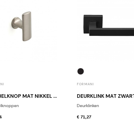
NI
FORMANI
MEUBELKNOP MAT NIKKEL 1929M NS
lknoppen
Deurklinken
4
€ 71,27