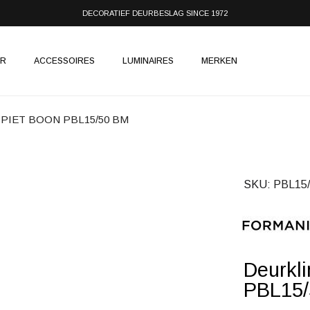
DECORATIEF DEURBESLAG SINCE 1972
IR
ACCESSOIRES
LUMINAIRES
MERKEN
wit PIET BOON PBL15/50 BM
SKU
PBL15
Deurkl
PBL15