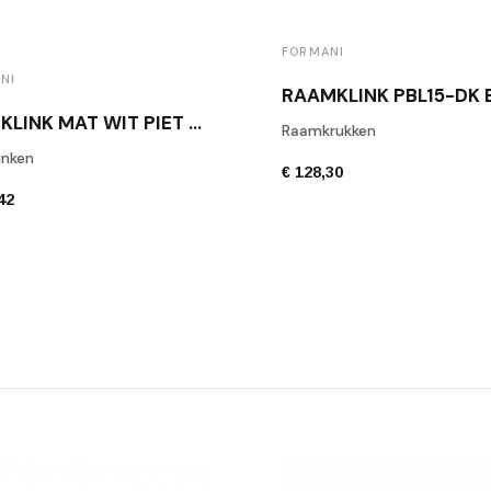
FORMANI
NI
DEURKLINK MAT WIT PIET BOON PBT15/50 BM
Raamkrukken
inken
€ 128,30
42