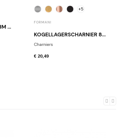
+5
FORMANI
RAAMKLINK PBL15-DK BM WIT
KOGELLAGERSCHARNIER 89X89MM BASICS LBSA8989 AFGERONDE HOEKEN
Charniers
€ 20,49