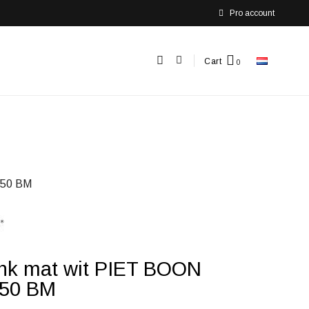
Pro account
Cart
/50 BM
ink mat wit PIET BOON
/50 BM