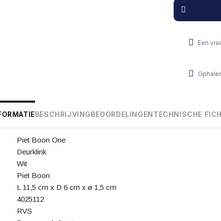
Een vra
Ophalen
FORMATIE
BESCHRIJVING
BEOORDELINGEN
TECHNISCHE FIC
Piet Boon One
Deurklink
Wit
Piet Boon
L 11,5 cm x D 6 cm x ø 1,5 cm
4025112
RVS