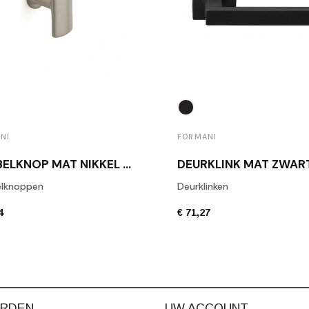
NI
FORMANI
MEUBELKNOP MAT NIKKEL 1929M NS
lknoppen
Deurklinken
4
€ 71,27
RDEN
UW ACCOUNT