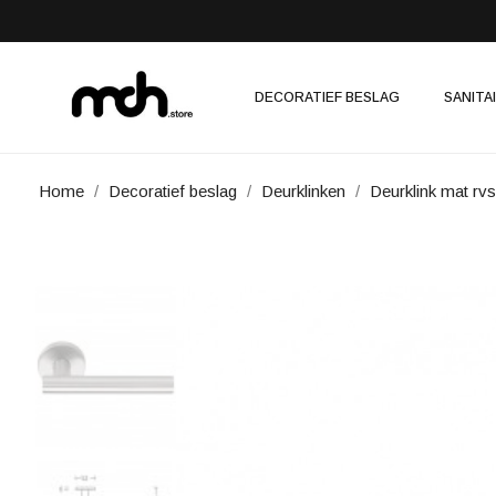
DECORATIEF BESLAG
SANITA
Home
Decoratief beslag
Deurklinken
Deurklink mat r