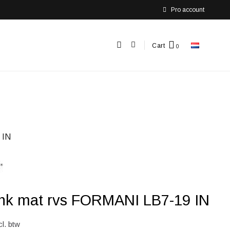
Pro account
Cart
 IN
ink mat rvs FORMANI LB7-19 IN
cl. btw