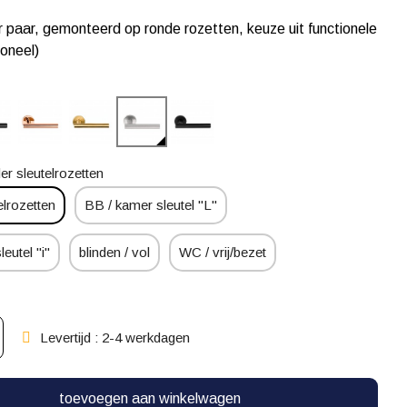
 paar, gemonteerd op ronde rozetten, keuze uit functionele
ioneel)
er sleutelrozetten
elrozetten
BB / kamer sleutel "L"
leutel "i"
blinden / vol
WC / vrij/bezet
Levertijd : 2-4 werkdagen
toevoegen aan winkelwagen