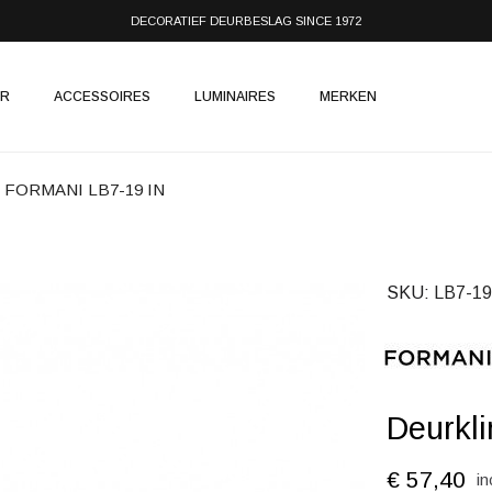
DECORATIEF DEURBESLAG SINCE 1972
IR
ACCESSOIRES
LUMINAIRES
MERKEN
vs FORMANI LB7-19 IN
SKU
LB7-19
Deurkl
€ 57,40
in