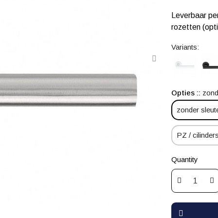
Leverbaar per
rozetten (opt
Variants:
Opties :
zond
zonder sleut
PZ / cilinders
Quantity