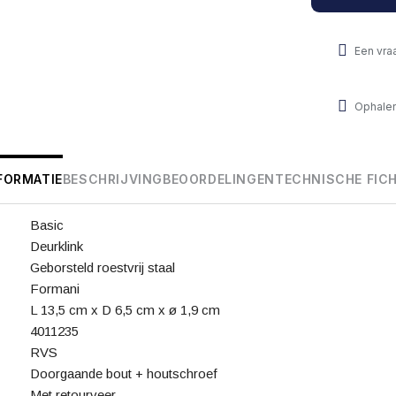
Een vra
Ophalen
FORMATIE
BESCHRIJVING
BEOORDELINGEN
TECHNISCHE FIC
Basic
Deurklink
Geborsteld roestvrij staal
Formani
L 13,5 cm x D 6,5 cm x ø 1,9 cm
4011235
RVS
Doorgaande bout + houtschroef
Met retourveer