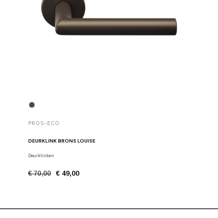
PROS-E
PROS-ECO
SET VAN 
DEURKLINK BRONS LOUISE
Stangen, h
Deurklinken
€ 22,50
€ 70,00
€ 49,00