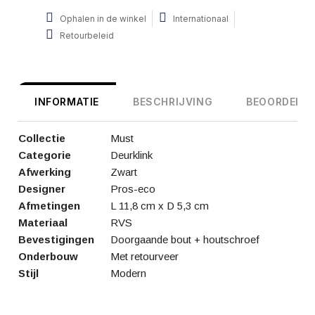
Ophalen in de winkel
Internationaal
Retourbeleid
INFORMATIE
BESCHRIJVING
BEOORDELIN
Collectie
Must
Categorie
Deurklink
Afwerking
Zwart
Designer
Pros-eco
Afmetingen
L 11,8 cm x D 5,3 cm
Materiaal
RVS
Bevestigingen
Doorgaande bout + houtschroef
Onderbouw
Met retourveer
Stijl
Modern