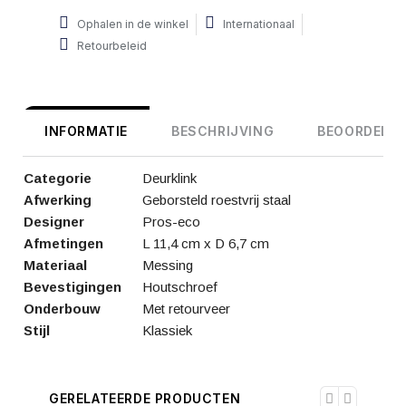
Ophalen in de winkel
Internationaal
Retourbeleid
INFORMATIE
BESCHRIJVING
BEOORDELIN
Categorie
Deurklink
Afwerking
Geborsteld roestvrij staal
Designer
Pros-eco
Afmetingen
L 11,4 cm x D 6,7 cm
Materiaal
Messing
Bevestigingen
Houtschroef
Onderbouw
Met retourveer
Stijl
Klassiek
GERELATEERDE PRODUCTEN