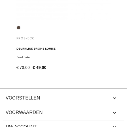
PROS-E
PROS-ECO
SET VAN 
DEURKLINK BRONS LOUISE
Stangen, h
Deurklinken
€ 22,50
€ 70,00
€ 49,00

VOORSTELLEN

VOORWAARDEN
UW ACCOUNT