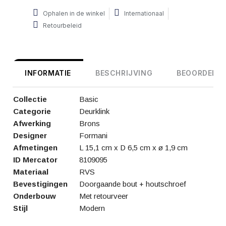
Ophalen in de winkel
Internationaal
Retourbeleid
INFORMATIE
BESCHRIJVING
BEOORDELIN
Collectie
Basic
Categorie
Deurklink
Afwerking
Brons
Designer
Formani
Afmetingen
L 15,1 cm x D 6,5 cm x ø 1,9 cm
ID Mercator
8109095
Materiaal
RVS
Bevestigingen
Doorgaande bout + houtschroef
Onderbouw
Met retourveer
Stijl
Modern