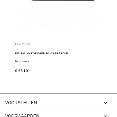
FORMANI
FORMAN
DEURKLINK FORMANI LB2-19 BR BRONS
MEUBELK
Deurklinken
Meubelkno
€ 68,10
€ 26,24

VOORSTELLEN

VOORWAARDEN