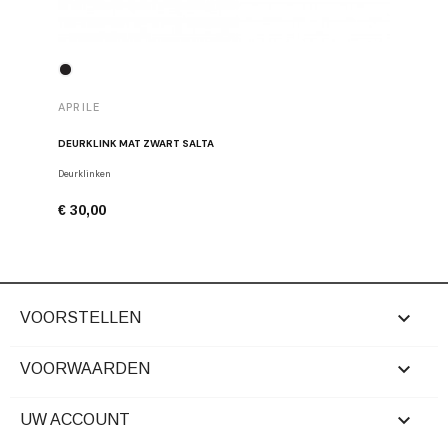
APRILE
APRILE
DEURKLINK MAT ZWART SALTA
DEURKLI
Deurklinken
Deurklinke
€ 30,00
€ 92,00

VOORSTELLEN

VOORWAARDEN

UW ACCOUNT