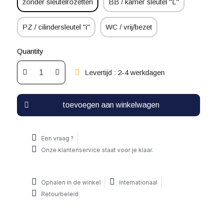
zonder sleutelrozetten
BB / kamer sleutel "L"
PZ / cilindersleutel "i"
WC / vrij/bezet
Quantity
Levertijd : 2-4 werkdagen
toevoegen aan winkelwagen
Een vraag ?
Onze klantenservice staat voor je klaar.
Ophalen in de winkel
Internationaal
Retourbeleid