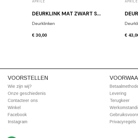
APRILE
APRILE
DEURKLINK MAT ZWART SALTA
Deurklinken
Deurkl
€ 30,00
€ 43,0
VOORSTELLEN
VOORWAA
Wie zijn wij?
Betaalmethod
Onze geschiedenis
Levering
Contacteer ons
Terugkeer
Winkel
Werkomstand
Facebook
Gebruiksvoor
Instagram
Privacyregels