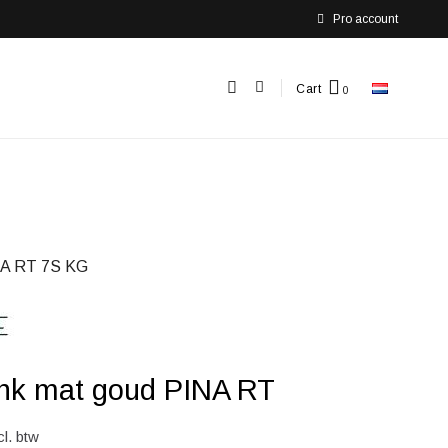
Pro account
Cart
A RT 7S KG
ink mat goud PINA RT
cl. btw