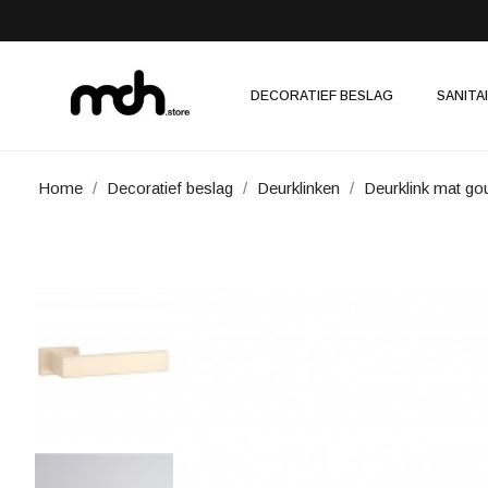
DECORATIEF BESLAG
SANITA
Home
Decoratief beslag
Deurklinken
Deurklink mat g