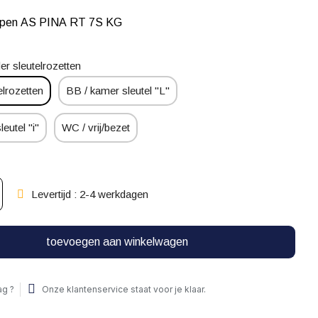
epen AS PINA RT 7S KG
er sleutelrozetten
elrozetten
BB / kamer sleutel "L"
leutel "i"
WC / vrij/bezet
Levertijd : 2-4 werkdagen
toevoegen aan winkelwagen
ag ?
Onze klantenservice staat voor je klaar.