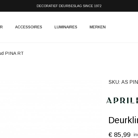
DECORATIEF DEURBESLAG SINCE 1972
IR
ACCESSOIRES
LUMINAIRES
MERKEN
oud PINA RT
SKU
AS PIN
Deurkl
€ 85,99
in