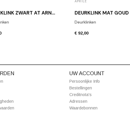
APRILE
DEURKLINK ZWART AT ARNICA R 7S BLACK
inken
Deurklinken
0
€ 92,00
RDEN
UW ACCOUNT
en
Persoonlijke Info
Bestellingen
Creditnota's
igheden
Adressen
waarden
Waardebonnen