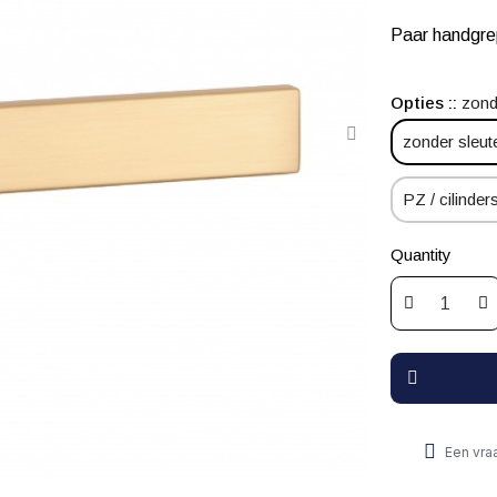
Paar handgr
Opties :
zond
zonder sleut
PZ / cilinders
Quantity
Een vra