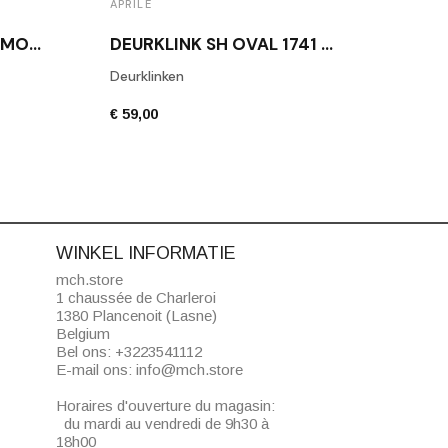
APRILE
APRIL
DEURKLINK MAT GOUD MOLINIA
DEURKLINK SH OVAL 1741 MAT ZWART
Deurklinken
Deurk
€ 59,00
€ 43,
WINKEL INFORMATIE
mch.store
1 chaussée de Charleroi
1380 Plancenoit (Lasne)
Belgium
Bel ons:
+3223541112
E-mail ons:
info@mch.store
Horaires d'ouverture du magasin:
du mardi au vendredi de 9h30 à
18h00