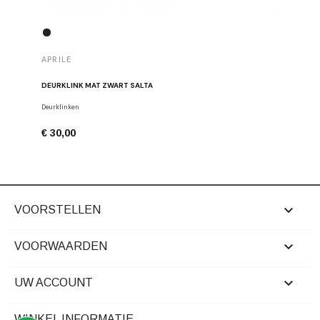
APRILE
APRILE
DEURKLINK MAT ZWART SALTA
DEURKLIN
Deurklinken
Deurklinke
€ 30,00
€ 43,00

VOORSTELLEN

VOORWAARDEN

UW ACCOUNT
WINKEL INFORMATIE