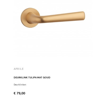
APRILE
APRILE
DEURKLINK TULIPA MAT GOUD
DEURKLIN
Deurklinken
Deurklinke
€ 79,00
€ 66,01