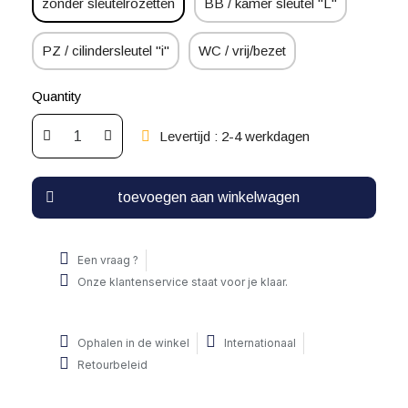
zonder sleutelrozetten
BB / kamer sleutel "L"
PZ / cilindersleutel "i"
WC / vrij/bezet
Quantity
Levertijd : 2-4 werkdagen
toevoegen aan winkelwagen
Een vraag ?
Onze klantenservice staat voor je klaar.
Ophalen in de winkel
Internationaal
Retourbeleid