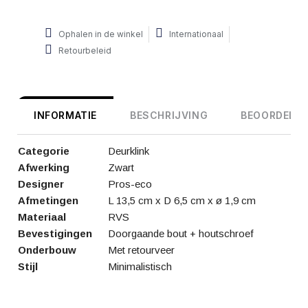
Ophalen in de winkel
Internationaal
Retourbeleid
INFORMATIE
BESCHRIJVING
BEOORDELIN
Categorie
Deurklink
Afwerking
Zwart
Designer
Pros-eco
Afmetingen
L 13,5 cm x D 6,5 cm x ø 1,9 cm
Materiaal
RVS
Bevestigingen
Doorgaande bout + houtschroef
Onderbouw
Met retourveer
Stijl
Minimalistisch