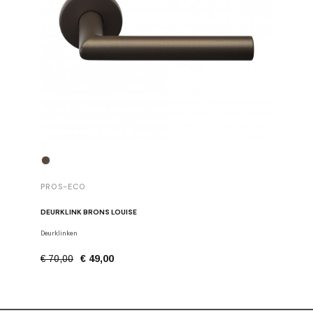
PROS-E
PROS-ECO
SET VAN 
DEURKLINK BRONS LOUISE
Stangen, h
Deurklinken
€ 22,50
€ 70,00
€ 49,00