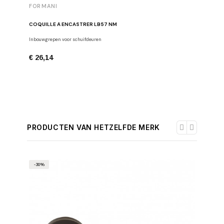
FORMANI
FORMAN
COQUILLE À ENCASTRER LB57 NM
INBOUW 
Inbouwgrepen voor schuifdeuren
Inbouwschu
€ 26,14
€ 113,7
PRODUCTEN VAN HETZELFDE MERK
-30%