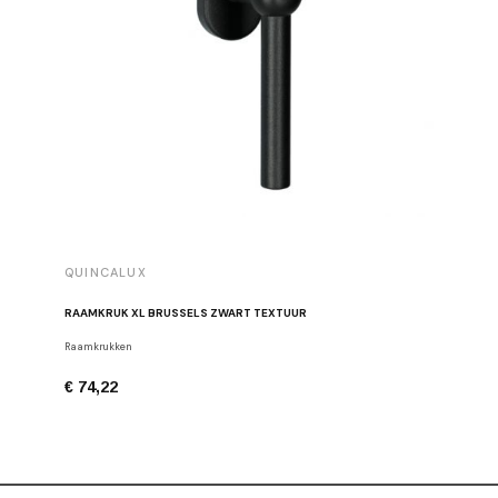
QUINCALUX
QUINCA
RAAMKRUK XL BRUSSELS ZWART TEXTUUR
MEUBELG
Raamkrukken
Meubelgre
€ 74,22
€ 94,25