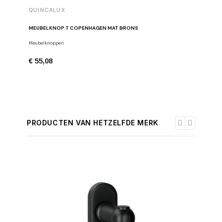
QUINCALUX
QUINCA
MEUBELKNOP T COPENHAGEN MAT BRONS
MEUBELG
Meubelknoppen
Meubelgre
€ 55,08
€ 94,25
PRODUCTEN VAN HETZELFDE MERK