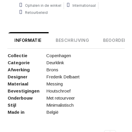
Ophalen in de winkel
Internationaal
Retourbeleid
INFORMATIE
BESCHRIJVING
BEOORDELIN
Collectie
Copenhagen
Categorie
Deurklink
Afwerking
Brons
Designer
Frederik Delbaert
Materiaal
Messing
Bevestigingen
Houtschroef
Onderbouw
Met retourveer
Stijl
Minimalistisch
Made in
België