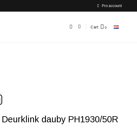
Pro account
Cart
f Deurklink dauby PH1930/50R