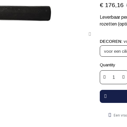
€ 176,16
Leverbaar per
rozetten (opt
DECOREN
v
Quantity
Een vra