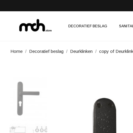
DECORATIEF BESLAG
SANITA
Home
Decoratief beslag
Deurklinken
copy of Deurkli