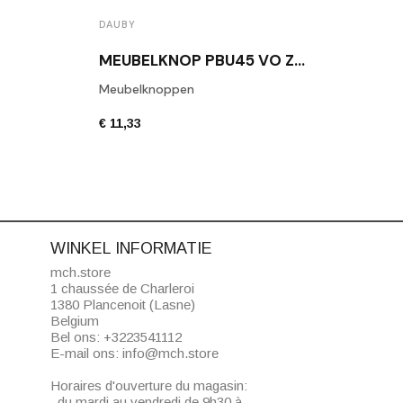
DAUBY
DAUB
MEUBELKNOP PBU45 VO ZWART
Meubelknoppen
Daub
€ 11,33
€ 6,8
WINKEL INFORMATIE
mch.store
1 chaussée de Charleroi
1380 Plancenoit (Lasne)
Belgium
Bel ons:
+3223541112
E-mail ons:
info@mch.store
Horaires d'ouverture du magasin:
du mardi au vendredi de 9h30 à