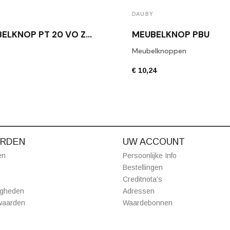
DAUBY
MEUBELKNOP PT 20 VO ZWART
MEUBELKNOP PBU
Meubelknoppen
€ 10,24
RDEN
UW ACCOUNT
en
Persoonlijke Info
Bestellingen
Creditnota's
igheden
Adressen
waarden
Waardebonnen