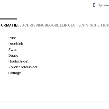
Ophalen
FORMATIE
BESCHRIJVING
BEOORDELINGEN
TECHNISCHE FIC
Pure
Deurklink
Zwart
Dauby
Houtschroef
Zonder retourveer
Cottage