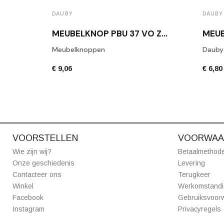
DAUBY
DAUBY
MEUBELKNOP PBU 37 VO ZWART
Meubelknoppen
Dauby
€ 9,06
€ 6,80
VOORSTELLEN
VOORWAA
Wie zijn wij?
Betaalmethod
Onze geschiedenis
Levering
Contacteer ons
Terugkeer
Winkel
Werkomstand
Facebook
Gebruiksvoor
Instagram
Privacyregels