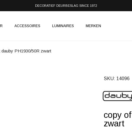
DECORATIEF DEURBESLAG SINCE 1972
IR
ACCESSOIRES
LUMINAIRES
MERKEN
nk dauby PH1930/50R zwart
SKU
14096
copy o
zwart