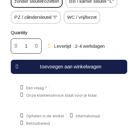
zonder sleutelrozetten
BB / kamer sleutel "L"
PZ / cilindersleutel "i"
WC / vrij/bezet
Quantity
Levertijd : 2-4 werkdagen
toevoegen aan winkelwagen
Een vraag ?
Onze klantenservice staat voor je klaar.
Ophalen in de winkel
Internationaal
Retourbeleid