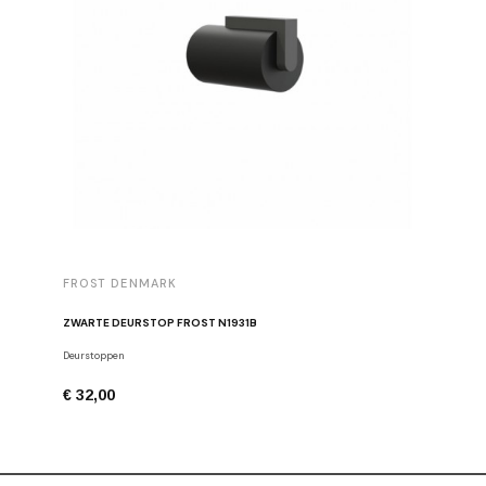
FROST DENMARK
FROST 
ZWARTE DEURSTOP FROST N1931B
Deurstoppen
Meubelgre
€ 32,00
€ 16,00