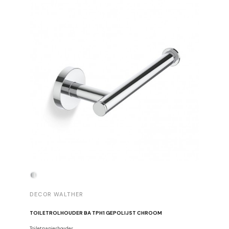
DECOR WALTHER
DECOR 
TOILETROLHOUDER BA TPH1 GEPOLIJST CHROOM
HANDDOE
Toiletpapierhouder
Haken