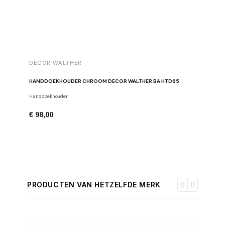
DECOR WALTHER
DECOR 
HANDDOEKHOUDER CHROOM DECOR WALTHER BA HTD65
TOILETR
Handdoekhouder
Toiletpapi
€ 98,00
€ 34,00
PRODUCTEN VAN HETZELFDE MERK
-30%