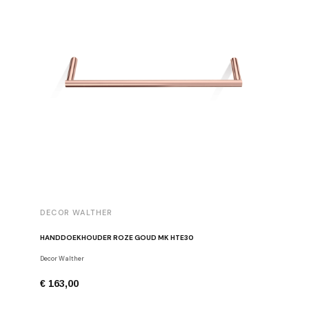
DECOR WALTHER
DECOR 
HANDDOEKHOUDER ROZE GOUD MK HTE30
TOILETR
Decor Walther
Toiletpapi
€ 163,00
€ 194,0