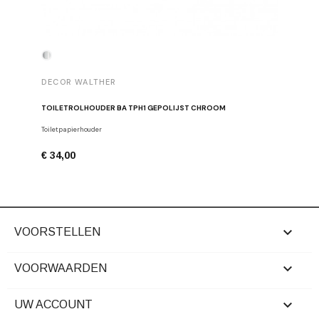
DECOR WALTHER
DECOR 
TOILETROLHOUDER BA TPH1 GEPOLIJST CHROOM
HANDDOE
Toiletpapierhouder
Haken
€ 34,00
€ 29,00

VOORSTELLEN

VOORWAARDEN

UW ACCOUNT