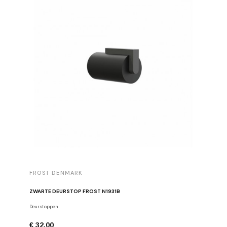
FROST DENMARK
FROST 
ZWARTE DEURSTOP FROST N1931B
Deurstoppen
Meubelgre
€ 32,00
€ 16,00