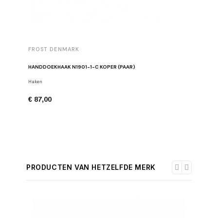
FROST DENMARK
FROST 
HANDDOEKHAAK N1901-1-C KOPER (PAAR)
TOILETR
Haken
Toiletpapi
€ 87,00
€ 185,0
PRODUCTEN VAN HETZELFDE MERK