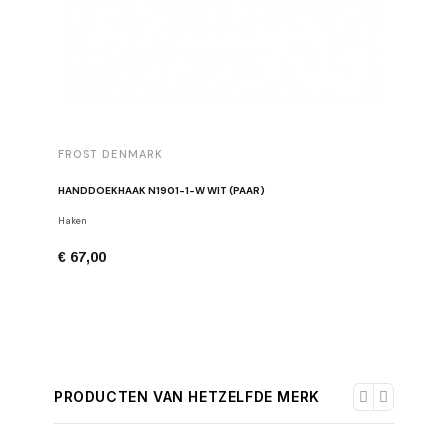
FROST DENMARK
FROST 
HANDDOEKHAAK N1901-1-W WIT (PAAR)
TOILETR
Haken
Toiletpapi
€ 67,00
€ 126,0
PRODUCTEN VAN HETZELFDE MERK