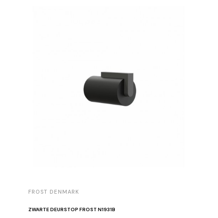
FROST DENMARK
FROST 
ZWARTE DEURSTOP FROST N1931B