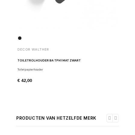
DECOR 
DECOR WALTHER
ZWARTE 
TOILETROLHOUDER BA TPH1 MAT ZWART
Afvalbakk
Toiletpapierhouder
€ 168,0
€ 42,00
PRODUCTEN VAN HETZELFDE MERK