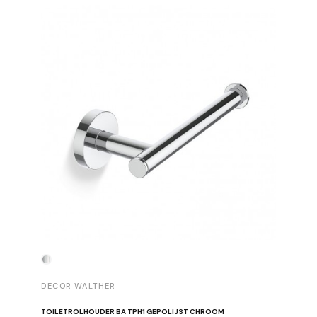
-30%
DECOR WALTHER
DECOR 
TOILETROLHOUDER BA TPH1 GEPOLIJST CHROOM
HANDDOE