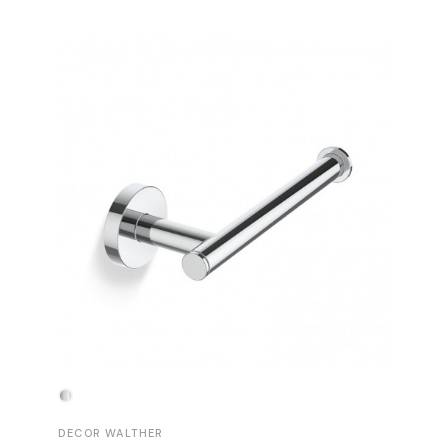
-30%
DECOR WALTHER
DECOR 