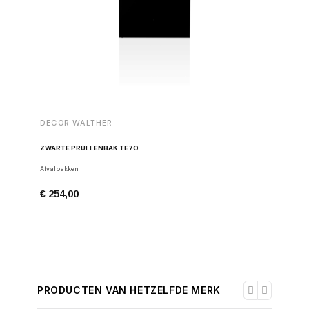
DECOR WALTHER
DECOR 
ZWARTE PRULLENBAK TE70
HANDDOE
Afvalbakken
Handdoekh
€ 254,00
€ 98,00
PRODUCTEN VAN HETZELFDE MERK