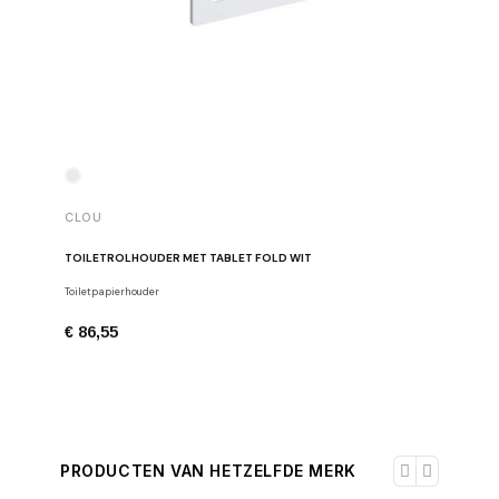
CLOU
CLOU
TOILETROLHOUDER MET TABLET FOLD WIT
TOILETR
Toiletpapierhouder
Toiletpapi
€ 86,55
€ 71,67
PRODUCTEN VAN HETZELFDE MERK