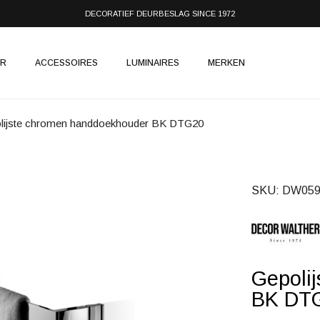
DECORATIEF DEURBESLAG SINCE 1972
IR
ACCESSOIRES
LUMINAIRES
MERKEN
lijste chromen handdoekhouder BK DTG20
SKU
DW059
Gepoli
BK DT