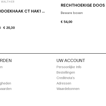
 WALTHER
HANDDOEKHAAK CT HAK1 MAT ZWART
Beware boxen
€ 54,00
0
€ 20,30
RDEN
UW ACCOUNT
en
Persoonlijke Info
Bestellingen
Creditnota's
igheden
Adressen
waarden
Waardebonnen