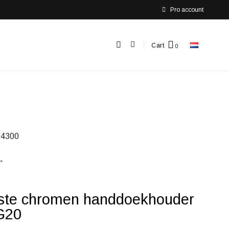
Pro account
Cart
4300
jste chromen handdoekhouder
G20