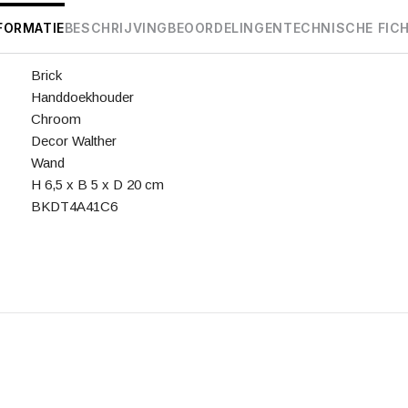
FORMATIE
BESCHRIJVING
BEOORDELINGEN
TECHNISCHE FIC
Brick
Handdoekhouder
Chroom
Decor Walther
Wand
H 6,5 x B 5 x D 20 cm
BKDT4A41C6