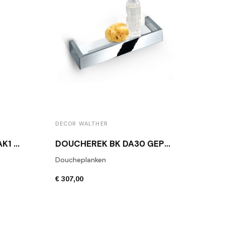
DECOR WALTHER
DECO
HANDDOEKHAAK BK HAK1 VERCHROOMDE
DOUCHEREK BK DA30 GEPOLISTE CHROOM
Doucheplanken
Hand
€ 307,00
€ 283