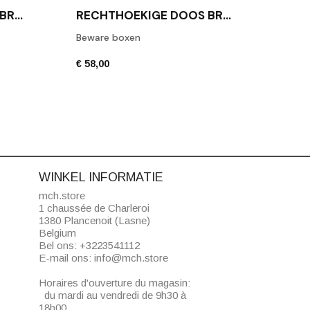
DECO
RECHTHOEKIGE DOOS BROWNIE BOD2 WITTE LEDER
RECHTHOEKIGE DOOS BROWNIE BMD2 ZWARTE LEREN
Beware boxen
Toile
€ 58,00
€ 42,
WINKEL INFORMATIE
mch.store
1 chaussée de Charleroi
1380 Plancenoit (Lasne)
Belgium
Bel ons:
+3223541112
E-mail ons:
info@mch.store
Horaires d'ouverture du magasin:
du mardi au vendredi de 9h30 à
18h00