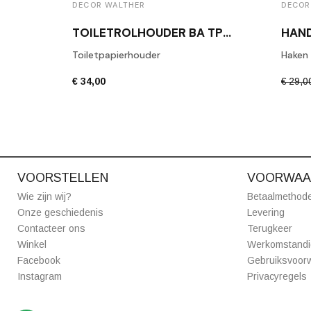
DECOR WALTHER
DECOR
TOILETROLHOUDER BA TPH1 GEPOLIJST CHROOM
Toiletpapierhouder
Haken
€ 34,00
€ 29,0
VOORSTELLEN
VOORWAA
Wie zijn wij?
Betaalmethod
Onze geschiedenis
Levering
Contacteer ons
Terugkeer
Winkel
Werkomstand
Facebook
Gebruiksvoor
Instagram
Privacyregels