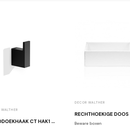
DECOR WALTHER
 WALTHER
HANDDOEKHAAK CT HAK1 MAT ZWART
Beware boxen