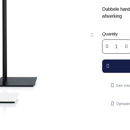
Dubbele handd
afwerking
Quantity
Een vra
Ophalen