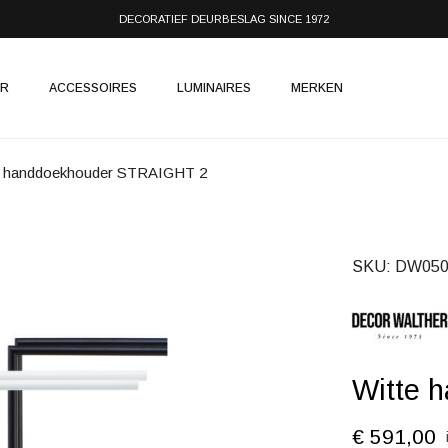
DECORATIEF DEURBESLAG SINCE 1972
IR
ACCESSOIRES
LUMINAIRES
MERKEN
e handdoekhouder STRAIGHT 2
SKU
DW050
Witte 
€ 591,00