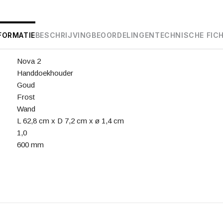
FORMATIE
BESCHRIJVING
BEOORDELINGEN
TECHNISCHE FIC
Nova 2
Handdoekhouder
Goud
Frost
Wand
L 62,8 cm x D 7,2 cm x ø 1,4 cm
1,0
600 mm