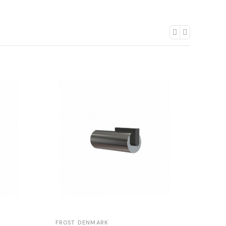
FROST DENMARK
FROS