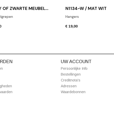
COPY OF ZWARTE MEUBELKNOP BERTRAM BEERBAUM BB26/160 ZWART
N1134-W / MAT WIT
lgrepen
Hangers
0
€ 19,00
RDEN
UW ACCOUNT
en
Persoonlijke Info
Bestellingen
Creditnota's
igheden
Adressen
waarden
Waardebonnen