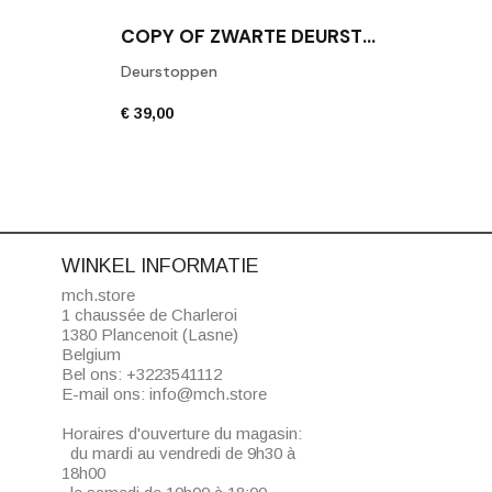
COPY OF ZWARTE DEURSTOP FROST N1931B
Deurstoppen
Deur
€ 39,00
€ 39,
WINKEL INFORMATIE
mch.store
1 chaussée de Charleroi
1380 Plancenoit (Lasne)
Belgium
Bel ons:
+3223541112
E-mail ons:
info@mch.store
Horaires d'ouverture du magasin:
du mardi au vendredi de 9h30 à
18h00